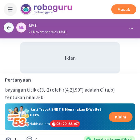
Masuk
MY L
21 November 2023 13:41
Iklan
Pertanyaan
bayangan titik c(3,-2) oleh r[4,2].90°] adalah C¹(a,b)
tentukan nilai a-b
Ikuti Tryout SNBT & Menangkan E-Wallet
100rb
Klaim
Habis dalam
02
:
20
:
55
:
07
2
1
Jawaban terverifikasi