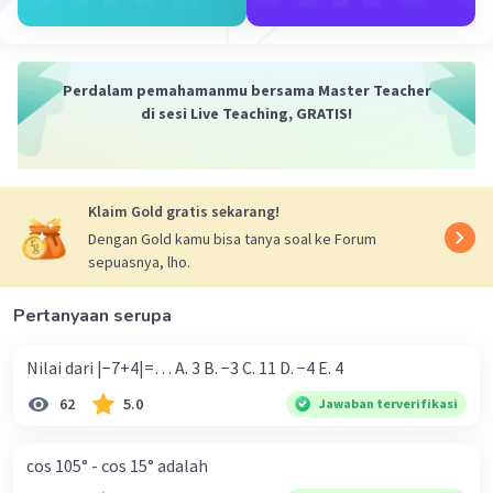
Iklan
Pembahasan nya a-b=2-3=1
Perdalam pemahamanmu bersama Master Teacher
·
0.0
(
0
)
Balas
Beri Rating
di sesi Live Teaching, GRATIS!
Klaim Gold gratis sekarang!
Dengan Gold kamu bisa tanya soal ke Forum
sepuasnya, lho.
Pertanyaan serupa
Nilai dari |−7+4|=… A. 3 B. −3 C. 11 D. −4 E. 4
62
5.0
Jawaban terverifikasi
cos 105° - cos 15° adalah