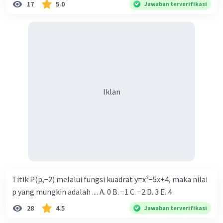
17
5.0
Jawaban terverifikasi
Iklan
Titik P(p,−2) melalui fungsi kuadrat y=x²−5x+4, maka nilai
p yang mungkin adalah .... A. 0 B. −1 C. −2 D. 3 E. 4
28
4.5
Jawaban terverifikasi