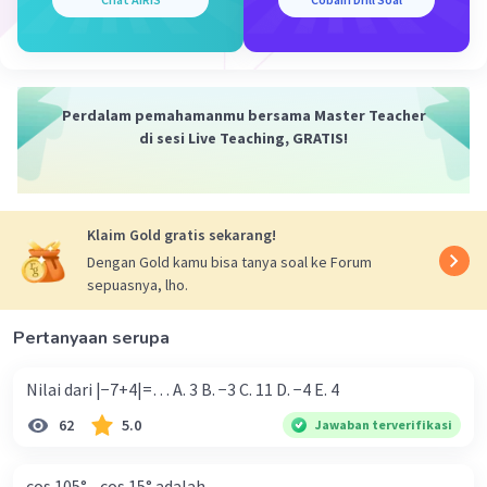
kemudian substitusikan:
4x-5y+8=0
4x'' -5(-y'') + 8 = 0
4x'' + 5y'' + 8 = 0
Perdalam pemahamanmu bersama Master Teacher
4x + 5y + 8 = 0
di sesi Live Teaching, GRATIS!
Jadi, bayangan garis 4x-5y+8=0 adalah 4x + 5y + 8
= 0
Klaim Gold gratis sekarang!
·
0.0
(
0
)
Balas
Beri Rating
Dengan Gold kamu bisa tanya soal ke Forum
sepuasnya, lho.
Pertanyaan serupa
Nilai dari |−7+4|=… A. 3 B. −3 C. 11 D. −4 E. 4
62
5.0
Jawaban terverifikasi
Iklan
cos 105° - cos 15° adalah