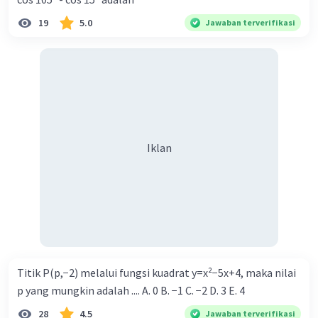
19
5.0
Jawaban terverifikasi
Iklan
Titik P(p,−2) melalui fungsi kuadrat y=x²−5x+4, maka nilai
p yang mungkin adalah .... A. 0 B. −1 C. −2 D. 3 E. 4
28
4.5
Jawaban terverifikasi