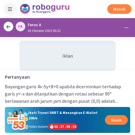
Masuk
Feroz A
02 Oktober 2023 00:22
Iklan
Pertanyaan
Bayangan garis 4x-5y+8=0 apabila dicerminkan terhadap
garis y=-x dan dilanjutkan dengan rotasi sebesar 90°
berlawanan arah jarum jam dengan pusat (0,0) adalah...
Ikuti Tryout SNBT & Menangkan E-Wallet
100rb
Klaim
Habis dalam
01
:
17
:
38
:
13