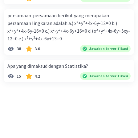
persamaan-persamaan berikut yang merupakan
persamaan lingkaran adalah a.) x²+y²+4x-6y-12=0 b.)
x²+y²+4x-6y-16=0 c.) x²-y²+4x-6y+16=0 d.) x²+y²+4x-6y+5xy-
12=0 e.) x²+y²+4x-6y+13=0
38
3.0
Jawaban terverifikasi
Apa yang dimaksud dengan Statistika?
15
4.2
Jawaban terverifikasi