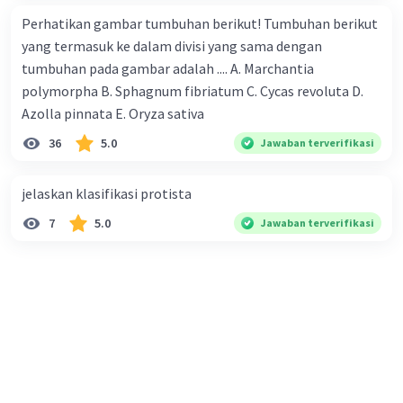
dan rantai RNA. DNA memiliki basa purin dan
Perhatikan gambar tumbuhan berikut! Tumbuhan berikut
basa pirimidin. Basa purin DNA adalah Adenin dan
yang termasuk ke dalam divisi yang sama dengan
Guanin, sedangkan basa pirimidin DNA adalah
tumbuhan pada gambar adalah .... A. Marchantia
Timin dan Sitosin. Pada RNA basa nitrogennya
polymorpha B. Sphagnum fibriatum C. Cycas revoluta D.
juga tersusun atas basa purin dan basa pirimidin.
Azolla pinnata E. Oryza sativa
Purin RNA terdiri atas Adenin dan Guanin,
sedangkan pirimidin RNA tersusun atas Urasil
36
5.0
Jawaban terverifikasi
dan Sitosin.
jelaskan klasifikasi protista
·
0.0
(
0
)
Balas
Beri Rating
7
5.0
Jawaban terverifikasi