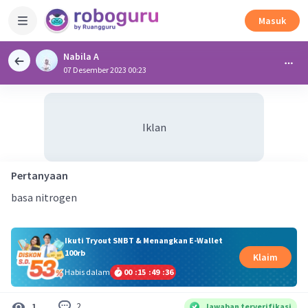
Masuk
Nabila A
07 Desember 2023 00:23
Iklan
Pertanyaan
basa nitrogen
Ikuti Tryout SNBT & Menangkan E-Wallet
100rb
Klaim
Habis dalam
00
:
15
:
49
:
36
2
1
Jawaban terverifikasi