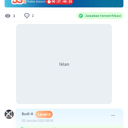
Habis dalam
00
:
17
:
44
:
14
2
1
Jawaban terverifikasi
Iklan
Budi H
Level 9
05 Januari 2023 08:36