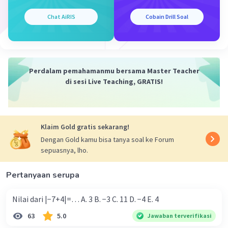
Ath T
Level 37
08 Januari 2023 17:36
Chat AiRIS
Cobain Drill Soal
terimakasih kak
Perdalam pemahamanmu bersama Master Teacher
Junian M
Level 5
di sesi Live Teaching, GRATIS!
29 November 2023 09:58
Dalam suatu deret geometri diketahui dan untuk rasio
positif, jumlah 5 suku pertama deret tersebut adalah ….
Iklan
Klaim Gold gratis sekarang!
·
0.0
(
0
)
Balas
Beri Rating
Dengan Gold kamu bisa tanya soal ke Forum
sepuasnya, lho.
Pertanyaan serupa
Nilai dari |−7+4|=… A. 3 B. −3 C. 11 D. −4 E. 4
63
5.0
Jawaban terverifikasi