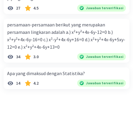
27
4.5
Jawaban terverifikasi
persamaan-persamaan berikut yang merupakan
persamaan lingkaran adalah a.) x²+y²+4x-6y-12=0 b.)
x²+y²+4x-6y-16=0 c.) x²-y²+4x-6y+16=0 d.) x²+y²+4x-6y+5xy-
12=0 e.) x²+y²+4x-6y+13=0
34
3.0
Jawaban terverifikasi
Apa yang dimaksud dengan Statistika?
14
4.2
Jawaban terverifikasi