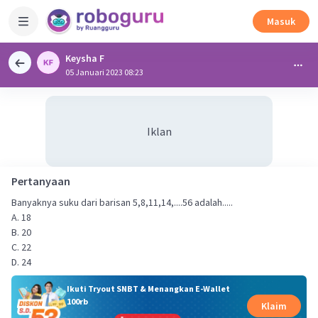
Masuk
Keysha F
05 Januari 2023 08:23
Iklan
Pertanyaan
Banyaknya suku dari barisan 5,8,11,14,....56 adalah.....
A. 18
B. 20
C. 22
D. 24
Ikuti Tryout SNBT & Menangkan E-Wallet
100rb
Klaim