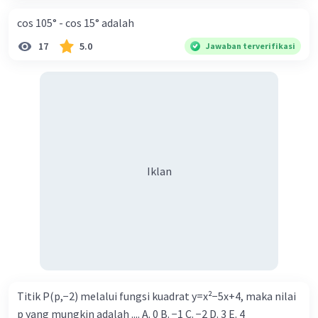
cos 105° - cos 15° adalah
17
5.0
Jawaban terverifikasi
Iklan
Titik P(p,−2) melalui fungsi kuadrat y=x²−5x+4, maka nilai
p yang mungkin adalah .... A. 0 B. −1 C. −2 D. 3 E. 4