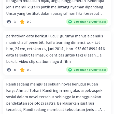
beragam mulai dari hijau, ungu, hingga merah. Beberapa
kekebalan, Melbourne, Julian Druce, menyatakan mereka
jenis memiliki garis putih melintang nyaman dipandang.
mengembangkan virus Corona versi laboratorium dari
Unsur yang terlihat dalam paragraf non fiksi tersebut
tubuh pasien yang terinfeksi untuk uji coba. Tanggapan
adalah... A. cara menyajikan isi buku B. bahasa yang
3
0.0
Jawaban terverifikasi
yang sesuai dengan berita tersebut adalah ... A.
digunakan C. tokoh dan penokohan D. penyajian alur cerita
Pemerintah Australia telah tanggap menghadapi
perhatikan data berikut! judul : gurunya manusia penulis :
serangan virus Corona dengan menemukan vaksin virus
munir chatif penerbit : kaifa learning dimensi : xx = 256
tersebut. B. Para ilmuan perlu segera mempelajari virus
hlm, 24 cm, cetakan xiv, juni 2014 , isbn : 978 602 8994 44 6
corona yang menjadi masalah besar bagi kesehatan dunia
data tersebut termasuk identitas untuk teks ulasan.... a.
karena persebarannya sangat cepat. C. Masyarakat perlu
buku b. video clip c. album lagu d. film
mawas diri dan menjaga kesehatan dalam menghadapi
serangan virus corona yang mulai menyebar di Indonesia,
8
0.0
Jawaban terverifikasi
D. Virus corona menjadi masalah besar bagi kesehatan
manusia.
Randi sedang mengulas sebuah novel berjudul Kubah
karya Ahmad Tohari. Randi ingin mengulas aspek-aspek
sosial dalam novel tersebut sehingga ia menggunakan
pendekatan sosiologi sastra. Berdasarkan ilustrasi
tersebut, Randi sedang membuat teks ulasan jenis … A.