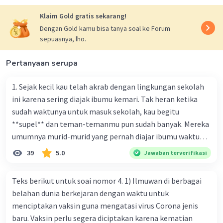
Semoga membantu! 🙂
Klaim Gold gratis sekarang!
Dengan Gold kamu bisa tanya soal ke Forum
·
4.3
(
8
)
Balas
Beri Rating
sepuasnya, lho.
Azizah A
Level 24
Pertanyaan serupa
02 Januari 2024 10:16
TERIMAKASIHHH KA KEVINNN, JAWABANNYA
1. Sejak kecil kau telah akrab dengan lingkungan sekolah
MEMBANTUU BANGETTTT 🤗🙌🏻
ini karena sering diajak ibumu kemari. Tak heran ketika
sudah waktunya untuk masuk sekolah, kau begitu
**supel** dan teman-temanmu pun sudah banyak. Mereka
umumnya murid-murid yang pernah diajar ibumu waktu
kelas satu. Sedangkan aku? Aku waktu itu baru saja pindah
39
5.0
Jawaban terverifikasi
ke kota kecil ini. Makna kata bercetak tebal dalam kutipan
cerpen tersebut adalah .... A. ramah C. santun B. sopan D.
Teks berikut untuk soai nomor 4. 1) Ilmuwan di berbagai
Iklan
baik
belahan dunia berkejaran dengan waktu untuk
menciptakan vaksin guna mengatasi virus Corona jenis
baru. Vaksin perlu segera diciptakan karena kematian