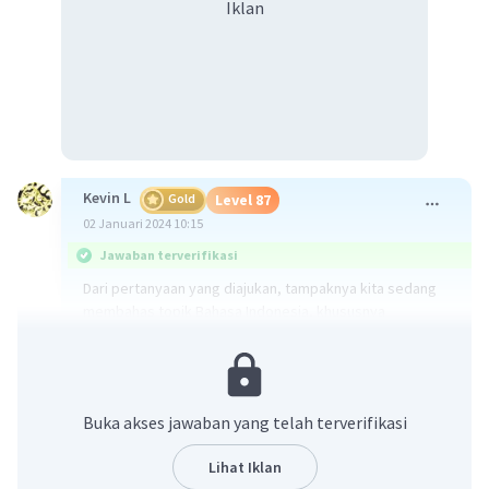
Iklan
Kevin L
Gold
Level 87
02 Januari 2024 10:15
Jawaban terverifikasi
Dari pertanyaan yang diajukan, tampaknya kita sedang
membahas topik Bahasa Indonesia, khususnya
penulisan kata baku dan tidak baku. Kata baku adalah
kata yang penulisannya sesuai dengan kaidah yang
berlaku dan telah ditetapkan oleh Badan
Pengembangan dan Pembinaan Bahasa.
Buka akses jawaban yang telah terverifikasi
Mari kita lihat setiap pilihan jawaban:
Lihat Iklan
a. "pemerintah" - penulisan kata ini sudah baku dan