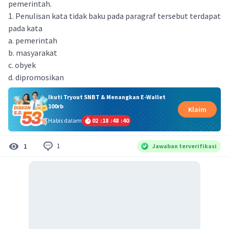
pemerintah.
1. Penulisan kata tidak baku pada paragraf tersebut terdapat
pada kata
a. pemerintah
b. masyarakat
c. obyek
d. dipromosikan
Ikuti Tryout SNBT & Menangkan E-Wallet
100rb
Klaim
Habis dalam
02
:
18
:
48
:
39
1
1
Jawaban terverifikasi