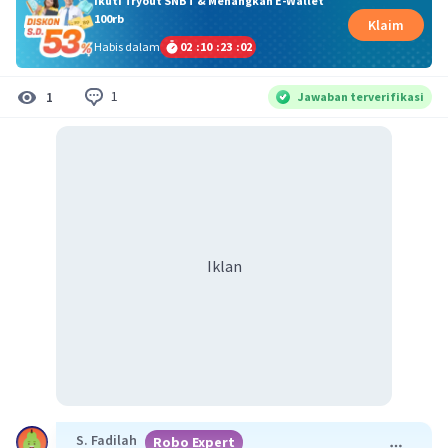
Ikuti Tryout SNBT & Menangkan E-Wallet
100rb
Klaim
Habis dalam
02
:
10
:
23
:
02
1
1
Jawaban terverifikasi
Iklan
S. Fadilah
Robo Expert