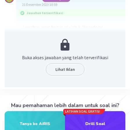
21 Desember 2023 10:59
Jawaban terverifikasi
Jawaban yang benar adalah A. Ngandong
Salah satu periodisasi zaman praaksara adalah
periodisasi zaman batu. Zaman batu adalah
zaman saat peralatan hidupnya banyak terbuat
Buka akses jawaban yang telah terverifikasi
dari batu dan tulang. Zaman batu yang banyak
ditemukan batu-batu yang belum diasah dan
Lihat Iklan
tulang adalah zaman paleolitikum. Salah satu
situs yang terdapat peralatan-peralatan itu
adalah situs Ngandong di daerah Ngandong,
Blora, Jawa Tengah
Mau pemahaman lebih dalam untuk soal ini?
Jadi, jawaban yag benar adalah A. Ngandong
LATIHAN SOAL GRATIS!
Tanya ke AiRIS
Drill Soal
·
0.0
(
0
)
Balas
Beri Rating