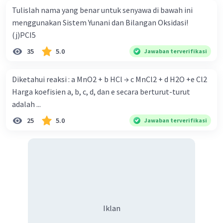
Tulislah nama yang benar untuk senyawa di bawah ini
menggunakan Sistem Yunani dan Bilangan Oksidasi!
(j)PCI5
35
5.0
Jawaban terverifikasi
Diketahui reaksi : a MnO2 + b HCl → c MnCl2 + d H2O +e Cl2
Harga koefisien a, b, c, d, dan e secara berturut-turut
adalah ...
25
5.0
Jawaban terverifikasi
Iklan