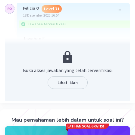
Felicia O
Level 71
18 Desember 2023 16:54
Jawaban terverifikasi
Jawaban E
penjelasan ada di foto ini ya
Buka akses jawaban yang telah terverifikasi
Lihat Iklan
·
3.0
(
1
)
Balas
Beri Rating
Mau pemahaman lebih dalam untuk soal ini?
LATIHAN SOAL GRATIS!