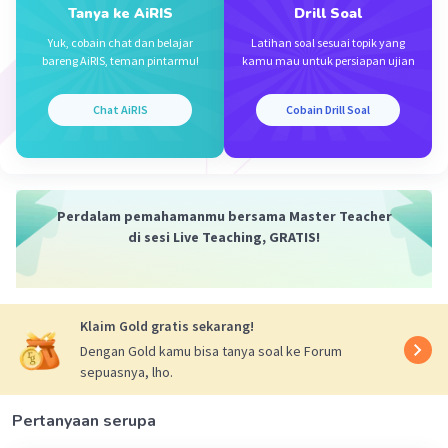
Tanya ke AiRIS
Drill Soal
Yuk, cobain chat dan belajar
Latihan soal sesuai topik yang
bareng AiRIS, teman pintarmu!
kamu mau untuk persiapan ujian
Iklan
Chat AiRIS
Cobain Drill Soal
Perdalam pemahamanmu bersama Master Teacher
di sesi Live Teaching, GRATIS!
Klaim Gold gratis sekarang!
Dengan Gold kamu bisa tanya soal ke Forum
sepuasnya, lho.
Pertanyaan serupa