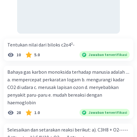
Tentukan nilai dari biloks c2o4²-
10
5.0
Jawaban terverifikasi
Bahaya gas karbon monoksida terhadap manusia adalah ....
a. mempercepat perkaratan logam b. mengurangi kadar
CO2 di udara c. merusak lapisan ozon d. menyebabkan
penyakit paru-paru e. mudah bereaksi dengan
haemoglobin
28
1.0
Jawaban terverifikasi
Selesaikan dan setarakan reaksi berikut: a). C3H8 + O2-----