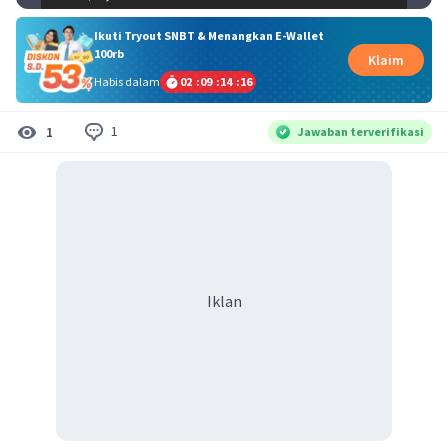
Ikuti Tryout SNBT & Menangkan E-Wallet
100rb
Klaim
Habis dalam
02
:
09
:
14
:
16
1
1
Jawaban terverifikasi
Iklan