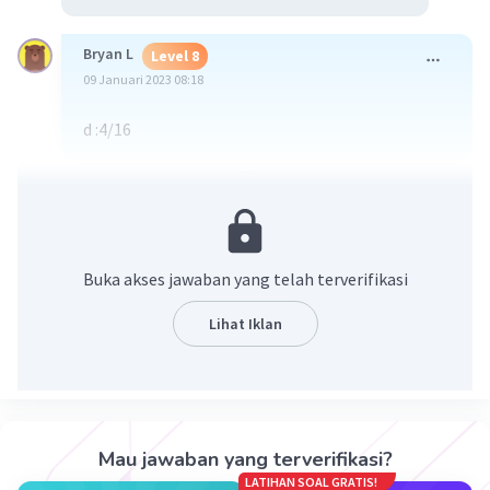
Bryan L
Level 8
09 Januari 2023 08:18
d :4/16
·
1.0
(
1
)
Balas
Beri Rating
Buka akses jawaban yang telah terverifikasi
Lihat Iklan
Iklan
Mau jawaban yang terverifikasi?
LATIHAN SOAL GRATIS!