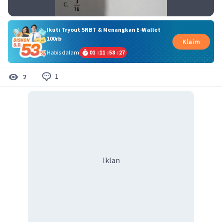
Ikuti Tryout SNBT & Menangkan E-Wallet
100rb
Klaim
Habis dalam
01
:
11
:
58
:
26
1
2
Iklan