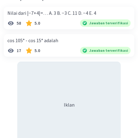
Nilai dari |−7+4|=… A. 3 B. −3 C. 11 D. −4 E. 4
58
5.0
Jawaban terverifikasi
cos 105° - cos 15° adalah
17
5.0
Jawaban terverifikasi
Iklan