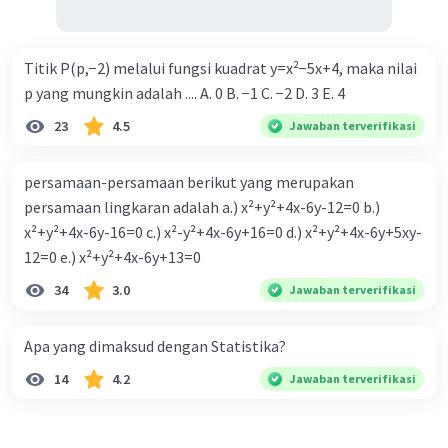
Titik P(p,−2) melalui fungsi kuadrat y=x²−5x+4, maka nilai
p yang mungkin adalah .... A. 0 B. −1 C. −2 D. 3 E. 4
23
4.5
Jawaban terverifikasi
persamaan-persamaan berikut yang merupakan
persamaan lingkaran adalah a.) x²+y²+4x-6y-12=0 b.)
x²+y²+4x-6y-16=0 c.) x²-y²+4x-6y+16=0 d.) x²+y²+4x-6y+5xy-
12=0 e.) x²+y²+4x-6y+13=0
34
3.0
Jawaban terverifikasi
Apa yang dimaksud dengan Statistika?
14
4.2
Jawaban terverifikasi