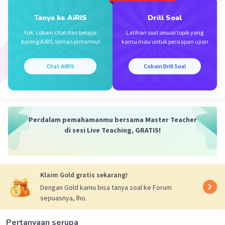
Tanya ke AiRIS
Drill Soal
Yuk, cobain chat dan belajar
Latihan soal sesuai topik yang
bareng AiRIS, teman pintarmu!
kamu mau untuk persiapan ujian
Chat AiRIS
Cobain Drill Soal
Perdalam pemahamanmu bersama Master Teacher
di sesi Live Teaching, GRATIS!
Klaim Gold gratis sekarang!
Dengan Gold kamu bisa tanya soal ke Forum
sepuasnya, lho.
Pertanyaan serupa