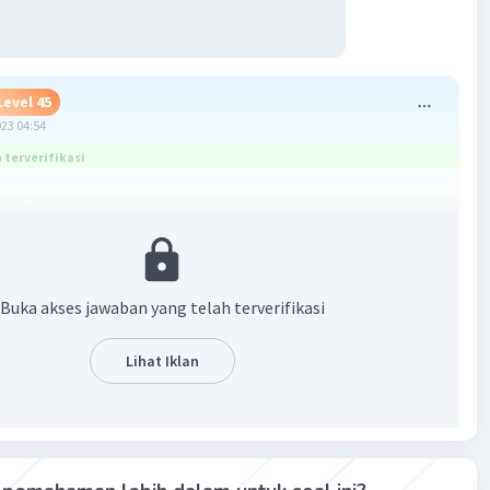
Level 45
023 04:54
terverifikasi
ya C
Buka akses jawaban yang telah terverifikasi
Lihat Iklan
·
5.0
(
1
)
Balas
ating