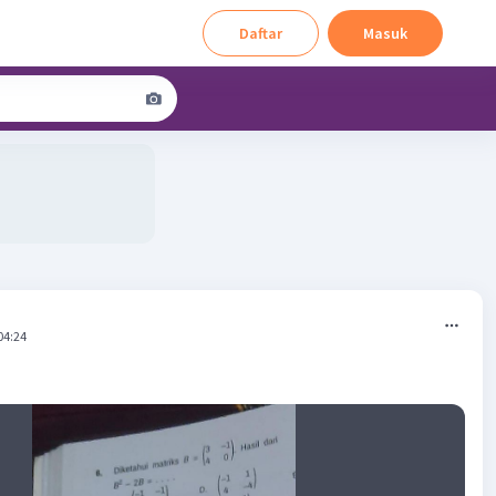
Daftar
Masuk
04:24