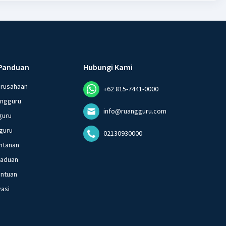
Panduan
Hubungi Kami
erusahaan
+62 815-7441-0000
angguru
info@ruangguru.com
guru
guru
02130930000
ntanan
gaduan
entuan
vasi