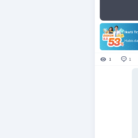
Ikuti T
Habis d
1
1