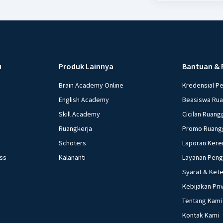
u
Produk Lainnya
Bantuan & 
Brain Academy Online
Kredensial P
English Academy
Beasiswa Ru
Skill Academy
Cicilan Ruang
Ruangkerja
Promo Ruang
Schoters
Laporan Kere
ess
Kalananti
Layanan Pen
Syarat & Ket
Kebijakan Pri
Tentang Kami
Kontak Kami