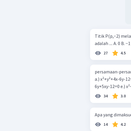
Titik P(p,−2) mel
adalah .... A. 0 B. −1
27
4.5
persamaan-persam
a.) x²+y²+4x-6y-12
6y+5xy-1
34
3.0
Apa yang dimaksud
14
4.2