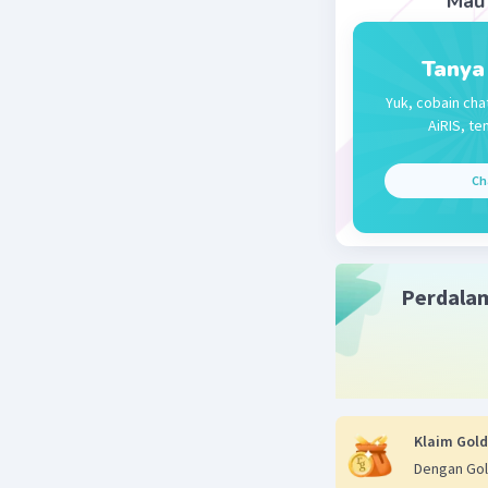
Mau 
Tanya
Yuk, cobain cha
AiRIS, te
Ch
Perdala
Klaim Gold
Dengan Gol