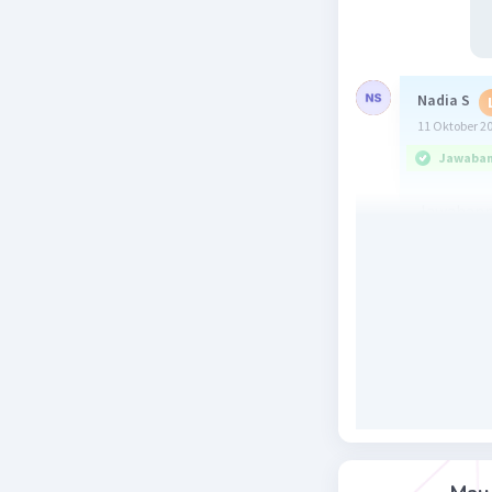
Nadia S
11 Oktober 2
Jawaban 
Jawabann
Beri R