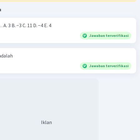
a
Nilai dari |−7+4|=… A. 3 B. −3 C. 11 D. −4 E. 4
Jawaban terverifikasi
 adalah
Jawaban terverifikasi
Iklan