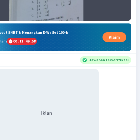
ryout SNBT & Menangkan E-Wallet 100rb
Klaim
alam
00
:
11
:
49
:
57
Jawaban terverifikasi
Iklan