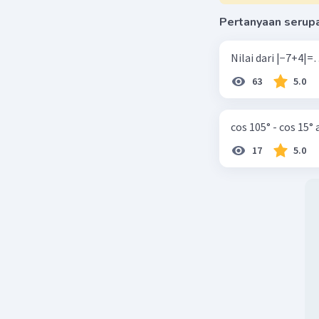
Pertanyaan serup
63
5.0
cos 105° - cos 15°
17
5.0