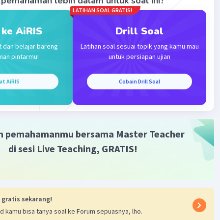
pemahaman lebih dalam untuk soal ini?
LATIHAN SOAL GRATIS!
 ke AiRIS
Drill Soal
t dan belajar bareng
Latihan soal sesuai topik yang kamu mau
man pintarmu!
untuk persiapan ujian
Iklan
at AiRIS
Cobain Drill Soal
m pemahamanmu bersama Master Teacher
di sesi Live Teaching, GRATIS!
 gratis sekarang!
d kamu bisa tanya soal ke Forum sepuasnya, lho.