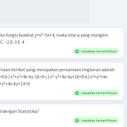
alui fungsi kuadrat y=x²−5x+4, maka nilai p yang mungkin
 C. −2 D. 3 E. 4
Jawaban terverifikasi
aan berikut yang merupakan persamaan lingkaran adalah
=0 b.) x²+y²+4x-6y-16=0 c.) x²-y²+4x-6y+16=0 d.) x²+y²+4x-
2=0 e.) x²+y²+4x-6y+13=0
Jawaban terverifikasi
 dengan Statistika?
Jawaban terverifikasi