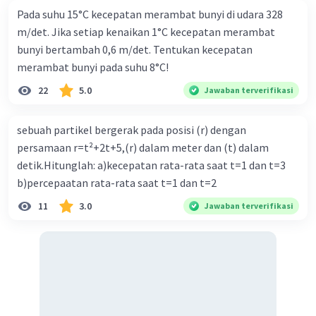
Pada suhu 15°C kecepatan merambat bunyi di udara 328
2
2
2
ED
=CD
-CE
m/det. Jika setiap kenaikan 1°C kecepatan merambat
2
2
2
ED
=5
-3
bunyi bertambah 0,6 m/det. Tentukan kecepatan
ED=√25-9=√16=4 m
merambat bunyi pada suhu 8°C!
sehingga,
FD=AB+ED
22
5.0
Jawaban terverifikasi
FD=4+4=8 m
sebuah partikel bergerak pada posisi (r) dengan
3. mencari perpindahan dengan pers phytagoras
persamaan r=t²+2t+5,(r) dalam meter dan (t) dalam
segitiga AFD
detik.Hitunglah: a)kecepatan rata-rata saat t=1 dan t=3
2
2
2
AD
=AF
+FD
b)percepaatan rata-rata saat t=1 dan t=2
2
2
2
AD
=6
+8
2
AD
=36+64
11
3.0
Jawaban terverifikasi
AD=√100=10 m
jadi, perpindahan orang tersebut sejauh 10 m