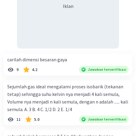
Iklan
·
0.0
(
0
)
Balas
Beri Rating
carilah dimensi besaran gaya
9
4.2
Jawaban terverifikasi
Sejumlah gas ideal mengalami proses isobarik (tekanan
Iklan
tetap) sehingga suhu kelvin nya menjadi 4 kali semula,
Volume nya menjadi n kali semula, dengan n adalah ...... kali
semula. A. 3 B. 4 C. 1/2 D. 2 E. 1/4
11
5.0
Jawaban terverifikasi