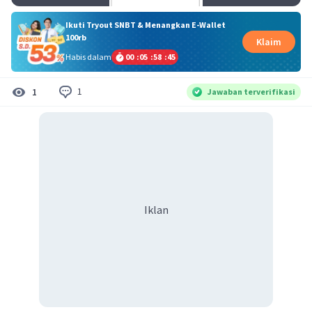
Ikuti Tryout SNBT & Menangkan E-Wallet
100rb
Klaim
Habis dalam
00
:
05
:
58
:
45
1
1
Jawaban terverifikasi
Iklan