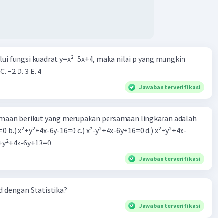
alui fungsi kuadrat y=x²−5x+4, maka nilai p yang mungkin
 C. −2 D. 3 E. 4
Jawaban terverifikasi
aan berikut yang merupakan persamaan lingkaran adalah
=0 b.) x²+y²+4x-6y-16=0 c.) x²-y²+4x-6y+16=0 d.) x²+y²+4x-
2=0 e.) x²+y²+4x-6y+13=0
Jawaban terverifikasi
 dengan Statistika?
Jawaban terverifikasi