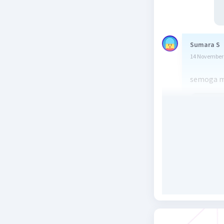
Sumara S
14 November 
semoga 
Beri R