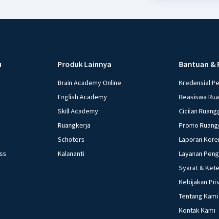
u
Produk Lainnya
Bantuan & 
Brain Academy Online
Kredensial P
English Academy
Beasiswa Ru
Skill Academy
Cicilan Ruang
Ruangkerja
Promo Ruang
Schoters
Laporan Kere
ess
Kalananti
Layanan Pen
Syarat & Ket
Kebijakan Pri
Tentang Kami
Kontak Kami