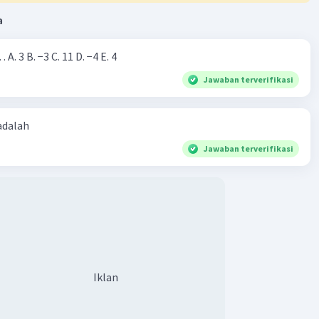
a
Nilai dari |−7+4|=… A. 3 B. −3 C. 11 D. −4 E. 4
Jawaban terverifikasi
 adalah
Jawaban terverifikasi
Iklan