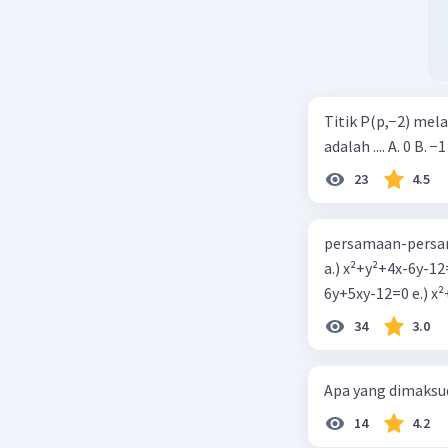
Titik P(p,−2) mel
adalah .... A. 0 B. −1
23
4.5
persamaan-persam
a.) x²+y²+4x-6y-12
6y+5xy-1
34
3.0
Apa yang dimaksud
14
4.2