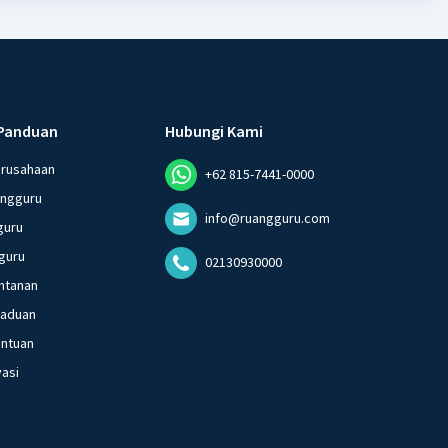
Panduan
Hubungi Kami
erusahaan
+62 815-7441-0000
angguru
info@ruangguru.com
guru
guru
02130930000
ntanan
gaduan
entuan
vasi