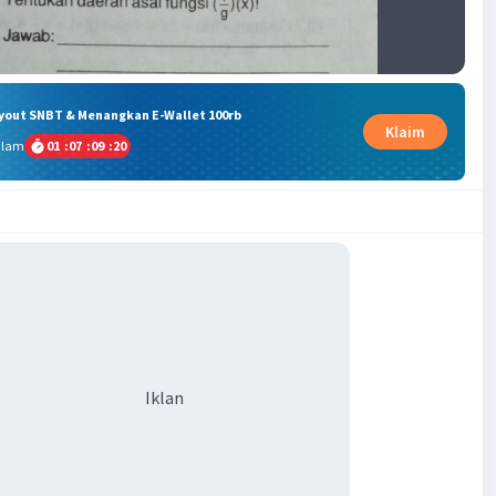
ryout SNBT & Menangkan E-Wallet 100rb
Klaim
alam
01
:
07
:
09
:
19
Iklan