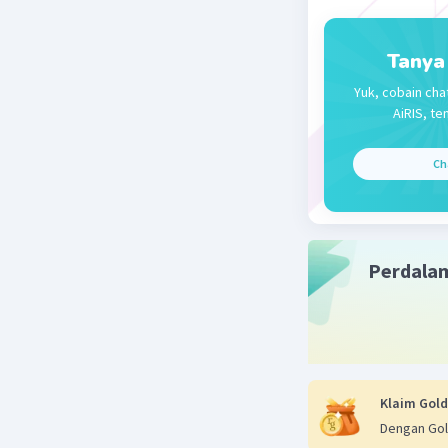
Tanya
Yuk, cobain cha
AiRIS, te
Ch
Perdala
Klaim Gold
Dengan Gol