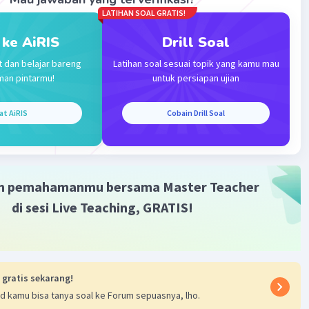
LATIHAN SOAL GRATIS!
 ke AiRIS
Drill Soal
t dan belajar bareng
Latihan soal sesuai topik yang kamu mau
Iklan
man pintarmu!
untuk persiapan ujian
at AiRIS
Cobain Drill Soal
m pemahamanmu bersama Master Teacher
di sesi Live Teaching, GRATIS!
 gratis sekarang!
d kamu bisa tanya soal ke Forum sepuasnya, lho.