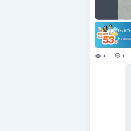
Ikuti T
Habis d
1
1