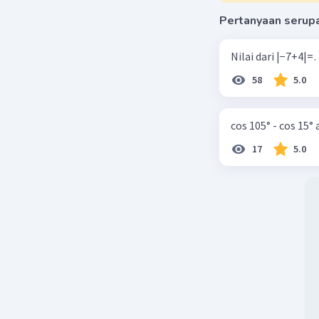
Pertanyaan serup
58
5.0
cos 105° - cos 15°
17
5.0