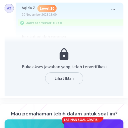
Aqida Z
Level 10
20 November 2023 13:09
Jawaban terverifikasi
berikut adalah caranya
Buka akses jawaban yang telah terverifikasi
Lihat Iklan
·
0.0
(
0
)
Balas
Beri Rating
Mau pemahaman lebih dalam untuk soal ini?
LATIHAN SOAL GRATIS!