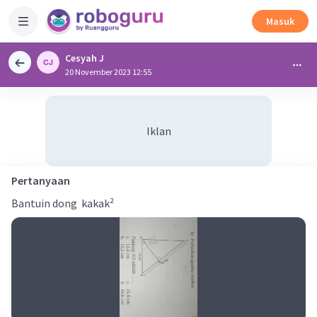
Masuk
Cesyah J
20 November 2023 12:55
Iklan
Pertanyaan
Bantuin dong kakak²