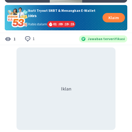
Ikuti Tryout SNBT & Menangkan E-Wallet
100rb
Klaim
Habis dalam
01
:
09
:
19
:
14
1
1
Jawaban terverifikasi
Iklan