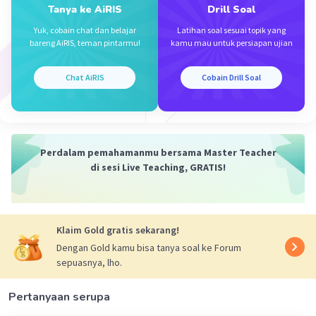
Tanya ke AiRIS
Drill Soal
Yuk, cobain chat dan belajar
Latihan soal sesuai topik yang
Iklan
bareng AiRIS, teman pintarmu!
kamu mau untuk persiapan ujian
Chat AiRIS
Cobain Drill Soal
Perdalam pemahamanmu bersama Master Teacher
di sesi Live Teaching, GRATIS!
Klaim Gold gratis sekarang!
Dengan Gold kamu bisa tanya soal ke Forum
sepuasnya, lho.
Pertanyaan serupa