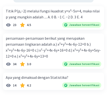
Titik P(p,−2) melalui fungsi kuadrat y=x²−5x+4, maka nilai
p yang mungkin adalah .... A. 0 B. −1 C. −2 D. 3 E. 4
23
4.5
Jawaban terverifikasi
persamaan-persamaan berikut yang merupakan
persamaan lingkaran adalah a.) x²+y²+4x-6y-12=0 b.)
x²+y²+4x-6y-16=0 c.) x²-y²+4x-6y+16=0 d.) x²+y²+4x-6y+5xy-
12=0 e.) x²+y²+4x-6y+13=0
34
3.0
Jawaban terverifikasi
Apa yang dimaksud dengan Statistika?
14
4.2
Jawaban terverifikasi