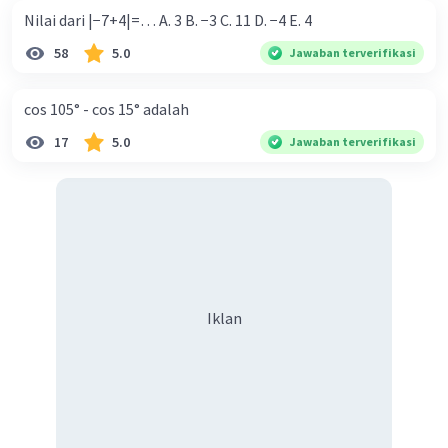
Nilai dari |−7+4|=… A. 3 B. −3 C. 11 D. −4 E. 4
58
5.0
Jawaban terverifikasi
cos 105° - cos 15° adalah
17
5.0
Jawaban terverifikasi
Iklan