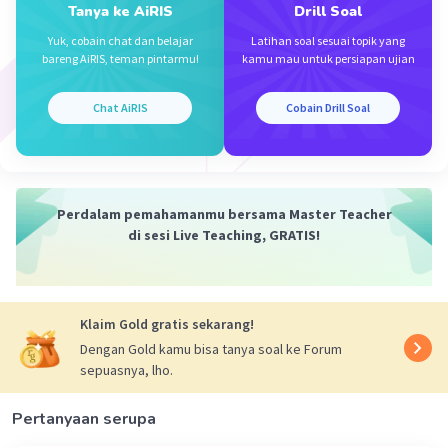
Tanya ke AiRIS
Drill Soal
Yuk, cobain chat dan belajar
Latihan soal sesuai topik yang
bareng AiRIS, teman pintarmu!
kamu mau untuk persiapan ujian
Chat AiRIS
Cobain Drill Soal
Perdalam pemahamanmu bersama Master Teacher
di sesi Live Teaching, GRATIS!
Klaim Gold gratis sekarang!
Dengan Gold kamu bisa tanya soal ke Forum
sepuasnya, lho.
Pertanyaan serupa