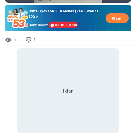
Ikuti Tryout SNBT & Menangkan E-Wallet
100rb
Klaim
Habis dalam
00
:
03
:
10
:
34
1
1
Iklan