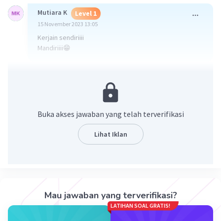
Mutiara K
Level 1
15 November 2023 13:05
Kerjain sendiriiii
Mandiriiii😁
·
0.0
(
0
)
Balas
Beri Rating
Buka akses jawaban yang telah terverifikasi
Lihat Iklan
Iklan
Mau jawaban yang terverifikasi?
LATIHAN SOAL GRATIS!