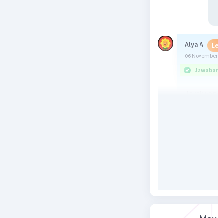
Alya A
Le
06 November 
Jawaban 
Jarak yan
s = v x t
= 60 x 1
= 60 km
Jarak yan
s = v x t
= (60 x (3
= 36 km
Jarak yan