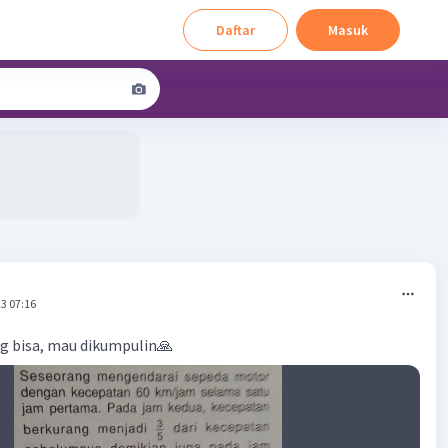
Daftar
Masuk
3 07:16
g bisa, mau dikumpulin🙏