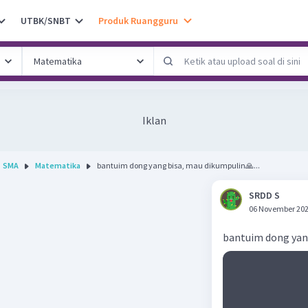
UTBK/SNBT
Produk Ruangguru
Iklan
SMA
Matematika
bantuim dong yang bisa, mau dikumpulin🙏...
SRDD S
06 November 202
bantuim dong yan