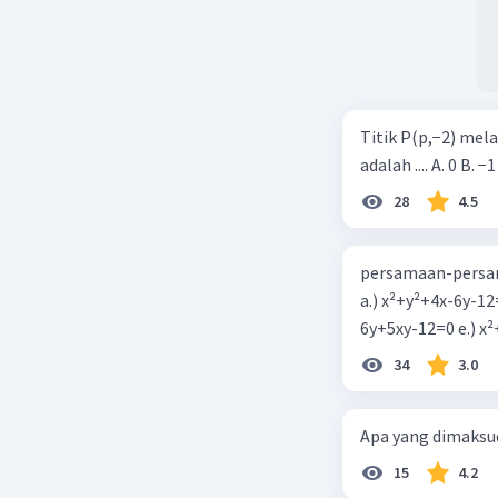
Titik P(p,−2) mel
adalah .... A. 0 B. −1
28
4.5
persamaan-persam
a.) x²+y²+4x-6y-12
6y+5xy-1
34
3.0
Apa yang dimaksud
15
4.2