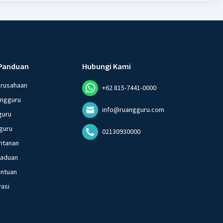
Panduan
Hubungi Kami
erusahaan
+62 815-7441-0000
angguru
info@ruangguru.com
guru
guru
02130930000
ntanan
gaduan
entuan
vasi