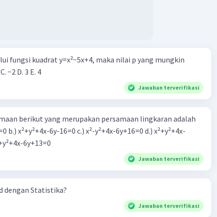
alui fungsi kuadrat y=x²−5x+4, maka nilai p yang mungkin
 C. −2 D. 3 E. 4
Jawaban terverifikasi
aan berikut yang merupakan persamaan lingkaran adalah
=0 b.) x²+y²+4x-6y-16=0 c.) x²-y²+4x-6y+16=0 d.) x²+y²+4x-
2=0 e.) x²+y²+4x-6y+13=0
Jawaban terverifikasi
 dengan Statistika?
Jawaban terverifikasi