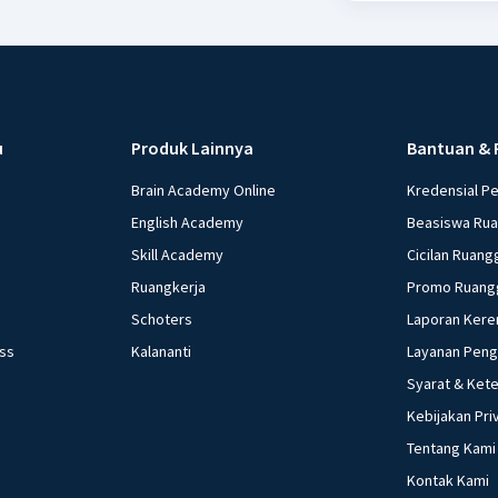
u
Produk Lainnya
Bantuan & 
Brain Academy Online
Kredensial P
English Academy
Beasiswa Ru
Skill Academy
Cicilan Ruang
Ruangkerja
Promo Ruang
Schoters
Laporan Kere
ess
Kalananti
Layanan Pen
Syarat & Ket
Kebijakan Pri
Tentang Kami
Kontak Kami