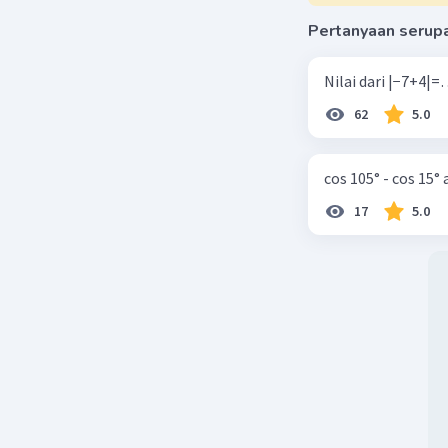
Pertanyaan serup
62
5.0
cos 105° - cos 15°
17
5.0