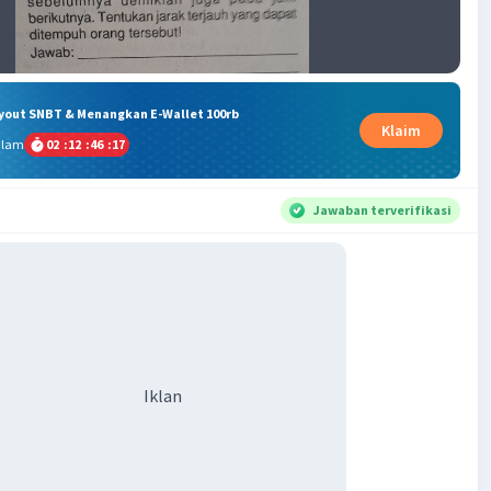
ryout SNBT & Menangkan E-Wallet 100rb
Klaim
alam
02
:
12
:
46
:
16
Jawaban terverifikasi
Iklan