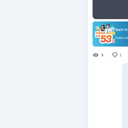
Ikuti T
Habis d
1
3