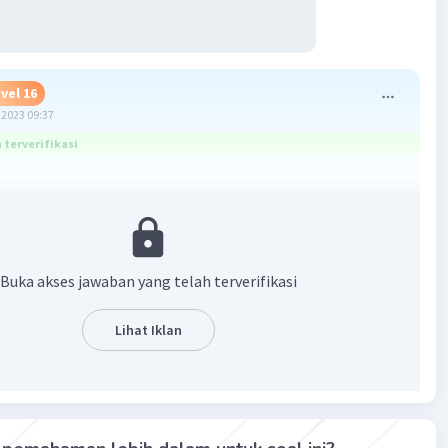
vel 16
2023 09:37
terverifikasi
g ditempuh pada jam pertama adalah
Buka akses jawaban yang telah terverifikasi
g ditempuh pada jam kedua adalah
Lihat Iklan
/5)) x 1
g ditempuh orang tersebut membentuk deret geometri: