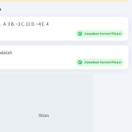
Iklan
a
Nilai dari |−7+4|=… A. 3 B. −3 C. 11 D. −4 E. 4
Jawaban terverifikasi
 adalah
Jawaban terverifikasi
Iklan