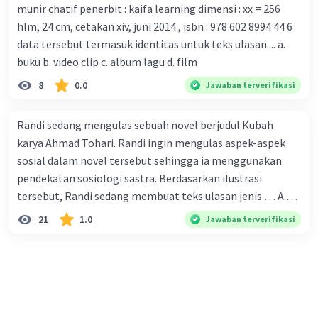
munir chatif penerbit : kaifa learning dimensi : xx = 256
tersebut. B. Para ilmuan perlu segera mempelajari virus
hlm, 24 cm, cetakan xiv, juni 2014 , isbn : 978 602 8994 44 6
corona yang menjadi masalah besar bagi kesehatan dunia
data tersebut termasuk identitas untuk teks ulasan.... a.
karena persebarannya sangat cepat. C. Masyarakat perlu
buku b. video clip c. album lagu d. film
mawas diri dan menjaga kesehatan dalam menghadapi
serangan virus corona yang mulai menyebar di Indonesia,
8
0.0
Jawaban terverifikasi
D. Virus corona menjadi masalah besar bagi kesehatan
manusia.
Randi sedang mengulas sebuah novel berjudul Kubah
karya Ahmad Tohari. Randi ingin mengulas aspek-aspek
sosial dalam novel tersebut sehingga ia menggunakan
pendekatan sosiologi sastra. Berdasarkan ilustrasi
tersebut, Randi sedang membuat teks ulasan jenis … A.
deskriptif B. objektif C. informatif D. kritis
21
1.0
Jawaban terverifikasi