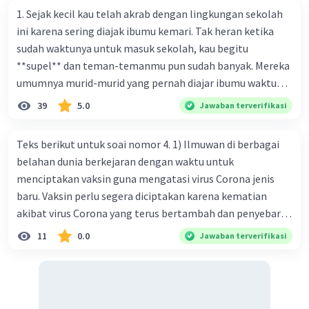
1. Sejak kecil kau telah akrab dengan lingkungan sekolah
ini karena sering diajak ibumu kemari. Tak heran ketika
Iklan
sudah waktunya untuk masuk sekolah, kau begitu
**supel** dan teman-temanmu pun sudah banyak. Mereka
umumnya murid-murid yang pernah diajar ibumu waktu
kelas satu. Sedangkan aku? Aku waktu itu baru saja pindah
39
5.0
Jawaban terverifikasi
ke kota kecil ini. Makna kata bercetak tebal dalam kutipan
cerpen tersebut adalah .... A. ramah C. santun B. sopan D.
Teks berikut untuk soai nomor 4. 1) Ilmuwan di berbagai
baik
belahan dunia berkejaran dengan waktu untuk
menciptakan vaksin guna mengatasi virus Corona jenis
baru. Vaksin perlu segera diciptakan karena kematian
akibat virus Corona yang terus bertambah dan penyebaran
virus yang kian meluas. 2) Pada Jum'at (7-2-2020), Komisi
11
0.0
Jawaban terverifikasi
Kesehatan Nasional Cina mencatat jumlah kematian
akibat virus Corona baru telah mencapai 636 kasus,
sedangkan jumlah warga yang terinfeksi menjadi 31.161
kasus. Kasus terbanyak terjadi di Hubei, Cina, tempat vi