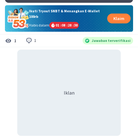
Ikuti Tryout SNBT & Menangkan E-Wallet
100rb
Klaim
Habis dalam
01
:
08
:
28
:
37
1
1
Jawaban terverifikasi
Iklan