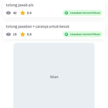
yang sangat berbeda dengan nyamuk dewasa.
tolong jawab pls
- Tahap pupa adalah masa transformasi dari larva
menjadi nyamuk dewasa.
42
5.0
Jawaban terverifikasi
Sementara itu, jangkrik (nomor 2) dan tikus (nomor 5)
tolong jawaban + caranya untuk besok
tidak mengalami metamorfosis sempurna. Jangkrik
mengalami metamorfosis tidak sempurna, di mana
19
5.0
Jawaban terverifikasi
perubahan dari fase nimfa ke dewasa tidak melalui
tahap pupa. Tikus tidak mengalami metamorfosis,
melainkan berkembang secara langsung dari fase
embrio menjadi hewan dewasa.
Jadi, berdasarkan penjelasan di atas, hewan yang
mengalami metamorfosis sempurna adalah kupu-kupu
(1), lebah (3), dan nyamuk (4).
Iklan
·
0.0
(
0
)
Balas
Beri Rating