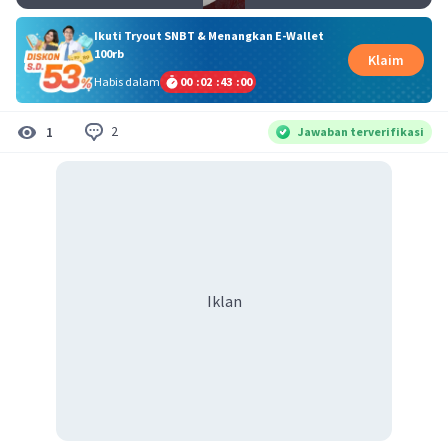
Ikuti Tryout SNBT & Menangkan E-Wallet
100rb
Klaim
Habis dalam
00
:
02
:
43
:
00
2
1
Jawaban terverifikasi
Iklan