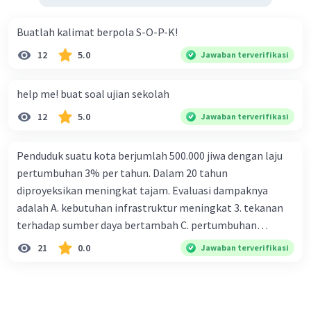
Buatlah kalimat berpola S-O-P-K!
12
5.0
Jawaban terverifikasi
help me! buat soal ujian sekolah
12
5.0
Jawaban terverifikasi
Penduduk suatu kota berjumlah 500.000 jiwa dengan laju
pertumbuhan 3% per tahun. Dalam 20 tahun
diproyeksikan meningkat tajam. Evaluasi dampaknya
adalah A. kebutuhan infrastruktur meningkat 3. tekanan
terhadap sumber daya bertambah C. pertumbuhan
eksponensial berdampak jangka panjang D. tidak
21
0.0
Jawaban terverifikasi
memengaruhi tata ruang E. proyeksi penduduk penting
untuk perencanaan