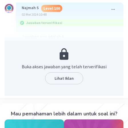
Najmah S
Level 100
02 Mei 2024 10:48
Jawaban terverifikasi
Jawaban nya adalah A
Kupu kupu,lebah, nyamuk
Karena mereka tidak memiliki masa pupa, dan
bentuk dewasa dan anakan/larva nya berbeda
Semoga bermanfaat
Buka akses jawaban yang telah terverifikasi
Terima kasih
Lihat Iklan
·
0.0
(
0
)
Balas
Beri Rating
Kevin L
Gold
Level 87
02 Mei 2024 11:20
Mau pemahaman lebih dalam untuk soal ini?
Jawaban terverifikasi
1. Kupu-kupu (nomor 1)