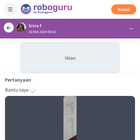
Masuk
Erina F
02 Mei 2024 08:02
Iklan
Pertanyaan
Bantu saya -_-