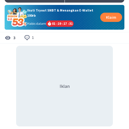
Ikuti Tryout SNBT & Menangkan E-Wallet
100rb
Klaim
Habis dalam
01
:
19
:
17
:
30
1
3
Iklan