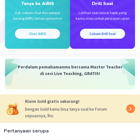
I = (nilai pengukuran / nilai skala penuh) x I
Tanya ke AiRIS
Drill Soal
setting
Yuk, cobain chat dan belajar
Latihan soal sesuai topik yang
bareng AiRIS, teman pintarmu!
kamu mau untuk persiapan ujian
dgn I ituh i kapital simbolnya arus listrik DC
yeeeee,,
Chat AiRIS
Cobain Drill Soal
Rebessssss dech hitung arus I.
3) Lanjutttttzzzzzz,, hitung hambatan R sesuai
definisi matematis yg udh kamu tulis.
Perdalam pemahamanmu bersama Master Teacher
di sesi Live Teaching, GRATIS!
Selesai!
Selamat Mencoba untuk Bisa!
Klaim Gold gratis sekarang!
Dengan Gold kamu bisa tanya soal ke Forum
·
0.0
(
0
)
Balas
Beri Rating
sepuasnya, lho.
Pertanyaan serupa