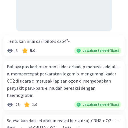
Tentukan nilai dari biloks c2o4²-
8
5.0
Jawaban terverifikasi
Bahaya gas karbon monoksida terhadap manusia adalah ....
a. mempercepat perkaratan logam b. mengurangi kadar
CO2 di udara c. merusak lapisan ozon d. menyebabkan
penyakit paru-paru e. mudah bereaksi dengan
haemoglobin
26
1.0
Jawaban terverifikasi
Selesaikan dan setarakan reaksi berikut: a). C3H8 + O2-----
&gt; .....+..... b).C4H10 + O2----&gt;.......+......