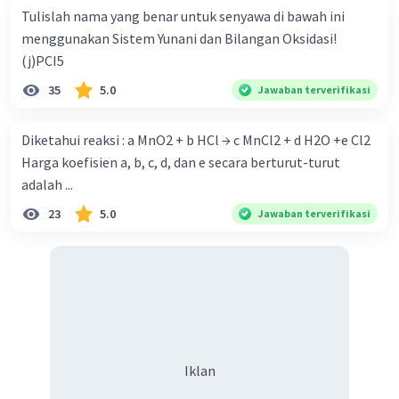
Tulislah nama yang benar untuk senyawa di bawah ini
menggunakan Sistem Yunani dan Bilangan Oksidasi!
(j)PCI5
Iklan
35
5.0
Jawaban terverifikasi
Diketahui reaksi : a MnO2 + b HCl → c MnCl2 + d H2O +e Cl2
Harga koefisien a, b, c, d, dan e secara berturut-turut
adalah ...
23
5.0
Jawaban terverifikasi
Iklan