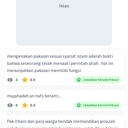
bersalah, senantiasa musyawarah, komitmen
Iklan
melaksanakan keputusan musyawarah disertai tawakal. d.
·
0.0
(
0
)
Balas
Beri Rating
menyampaikan pendapat dengan santun, tidak
menghormati keputusan, menghargai pendapat orang
lain, membuat keputusan yang bermanfaaat buat ummat.
e. Menyampaikan pendapat dengan santun, menghormati
keputusan, menghargai pendapat orang lain, membuat
keputusan yang madarat buat ummat.
mengenakan pakaian sesuai syariat islam adalah bukti
bahwa seseorang telah menaati perintah allah . hal ini
menunjukkan pakaian memiliki fungsi
3
0.0
Jawaban terverifikasi
mujahadah an nafs berarti...
6
0.0
Jawaban terverifikasi
Pak Ilham dan para warga hendak memandikan jenazah