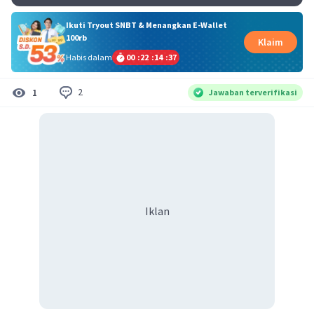
Ikuti Tryout SNBT & Menangkan E-Wallet
100rb
Klaim
Habis dalam
00
:
22
:
14
:
36
2
1
Jawaban terverifikasi
Iklan