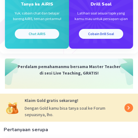
Tanya ke AiRIS
Drill Soal
Yuk, cobain chat dan belajar
Latihan soal sesuai topik yang
bareng AiRIS, teman pintarmu!
kamu mau untuk persiapan ujian
Chat AiRIS
Cobain Drill Soal
Perdalam pemahamanmu bersama Master Teacher
di sesi Live Teaching, GRATIS!
Klaim Gold gratis sekarang!
Dengan Gold kamu bisa tanya soal ke Forum
sepuasnya, lho.
Pertanyaan serupa