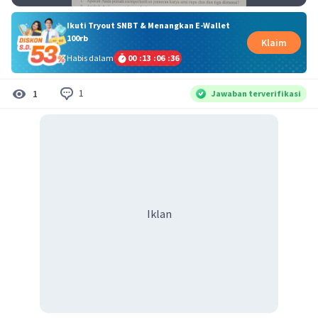
Ikuti Tryout SNBT & Menangkan E-Wallet
100rb
Klaim
Habis dalam
00
:
13
:
06
:
36
1
1
Jawaban terverifikasi
Iklan