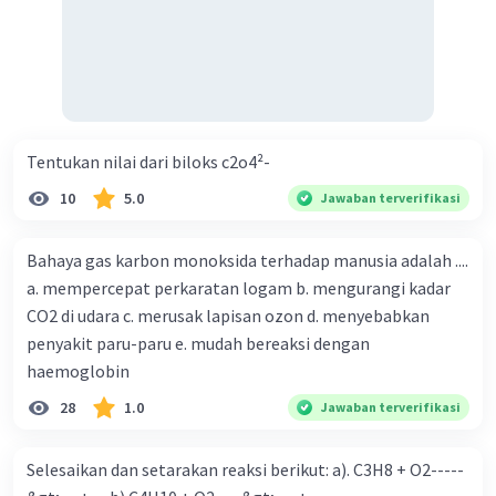
Tentukan nilai dari biloks c2o4²-
10
5.0
Jawaban terverifikasi
Bahaya gas karbon monoksida terhadap manusia adalah ....
a. mempercepat perkaratan logam b. mengurangi kadar
CO2 di udara c. merusak lapisan ozon d. menyebabkan
penyakit paru-paru e. mudah bereaksi dengan
haemoglobin
28
1.0
Jawaban terverifikasi
Selesaikan dan setarakan reaksi berikut: a). C3H8 + O2-----