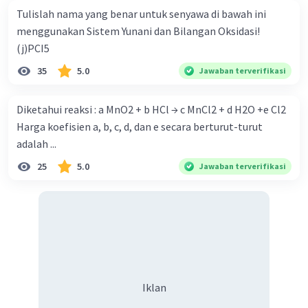
Tulislah nama yang benar untuk senyawa di bawah ini
menggunakan Sistem Yunani dan Bilangan Oksidasi!
(j)PCI5
35
5.0
Jawaban terverifikasi
Diketahui reaksi : a MnO2 + b HCl → c MnCl2 + d H2O +e Cl2
Iklan
Harga koefisien a, b, c, d, dan e secara berturut-turut
adalah ...
25
5.0
Jawaban terverifikasi
Iklan