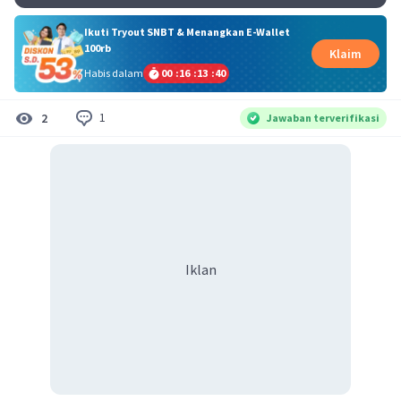
Ikuti Tryout SNBT & Menangkan E-Wallet
100rb
Klaim
Habis dalam
00
:
16
:
13
:
40
1
2
Jawaban terverifikasi
Iklan