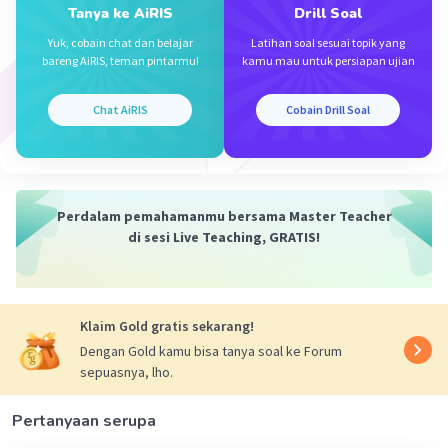
Tanya ke AiRIS
Drill Soal
ΔH = 2600 + (2× -285) + (4× -395)
Yuk, cobain chat dan belajar
Latihan soal sesuai topik yang
bareng AiRIS, teman pintarmu!
kamu mau untuk persiapan ujian
= 450 kJ
Perhatikan koefisien pd C2H2 adalah 2 yang
artinya pembentukan 2 mol C2H2
Chat AiRIS
Cobain Drill Soal
maka
ΔH
°
C2H2: 450/2 = 225 kJ/mol
f
b.
Perdalam pemahamanmu bersama Master Teacher
C2H2: 13/26 = 0,5 mol
di sesi Live Teaching, GRATIS!
Persamaan yg diketahui adalah pembakaran 2
mol C2H2 sebesar -2600 kJ
Klaim Gold gratis sekarang!
Kalor pembakaran yg dihasilkan:
Dengan Gold kamu bisa tanya soal ke Forum
sepuasnya, lho.
0,5 × -2600/2 = -650 kJ
Pertanyaan serupa
·
0.0
(
0
)
Balas
Beri Rating