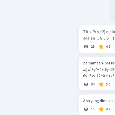
Titik P(p,−2) mel
adalah .... A. 0 B. −1
28
4.5
persamaan-persam
a.) x²+y²+4x-6y-12
6y+5xy-1
34
3.0
Apa yang dimaksud
15
4.2