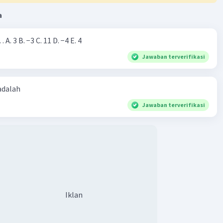
a
Nilai dari |−7+4|=… A. 3 B. −3 C. 11 D. −4 E. 4
Jawaban terverifikasi
 adalah
Jawaban terverifikasi
Iklan