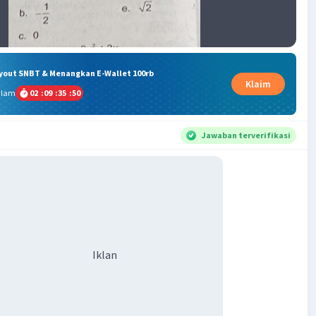
ryout SNBT & Menangkan E-Wallet 100rb
Klaim
alam
02
:
09
:
35
:
50
Jawaban terverifikasi
Iklan