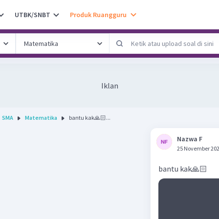
UTBK/SNBT
Produk Ruangguru
Iklan
SMA
Matematika
bantu kak🙏🏻...
Nazwa F
25 November 202
bantu kak🙏🏻