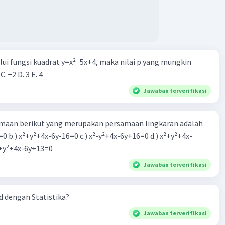
alui fungsi kuadrat y=x²−5x+4, maka nilai p yang mungkin
 C. −2 D. 3 E. 4
Jawaban terverifikasi
aan berikut yang merupakan persamaan lingkaran adalah
=0 b.) x²+y²+4x-6y-16=0 c.) x²-y²+4x-6y+16=0 d.) x²+y²+4x-
2=0 e.) x²+y²+4x-6y+13=0
Jawaban terverifikasi
 dengan Statistika?
Jawaban terverifikasi