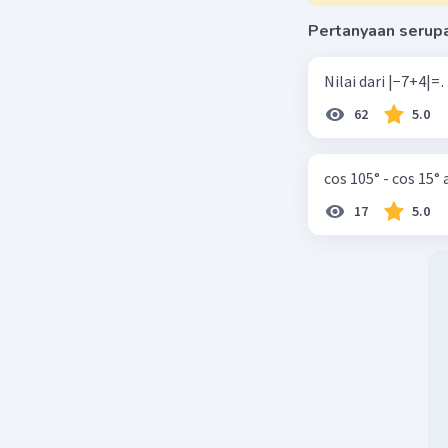
Pertanyaan serup
62
5.0
cos 105° - cos 15°
17
5.0