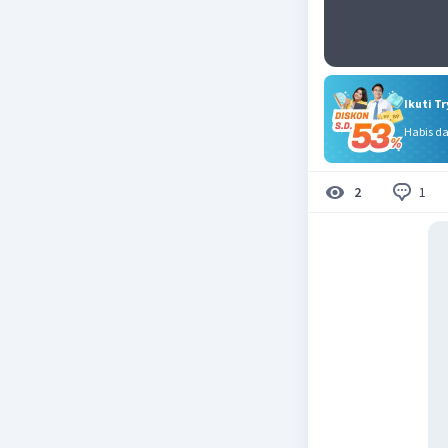
Ikuti T
Habis d
1
2