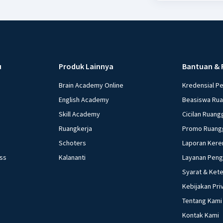
u
Produk Lainnya
Bantuan & 
Brain Academy Online
Kredensial P
English Academy
Beasiswa Ru
Skill Academy
Cicilan Ruang
Ruangkerja
Promo Ruang
Schoters
Laporan Kere
ess
Kalananti
Layanan Pen
Syarat & Ket
Kebijakan Pri
Tentang Kami
Kontak Kami