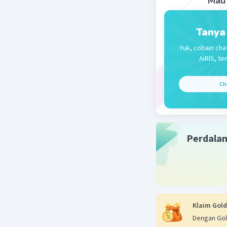
Mau 
Tanya
Yuk, cobain cha
AiRIS, te
Ch
Perdala
Klaim Gold
Dengan Gol