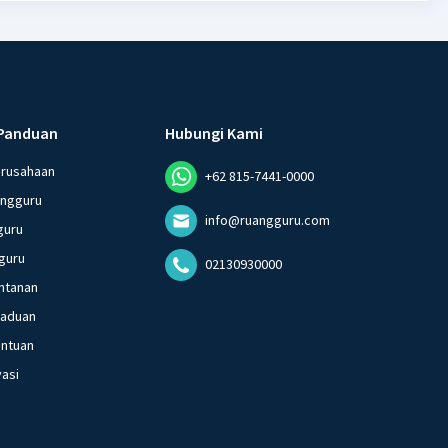
Panduan
Hubungi Kami
erusahaan
+62 815-7441-0000
angguru
info@ruangguru.com
guru
guru
02130930000
ntanan
gaduan
entuan
vasi