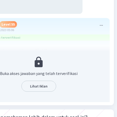
Level 55
2023 05:06
terverifikasi
wabannya yaitu opsi
B) -1/2
dalah penjelasannya!
Buka akses jawaban yang telah terverifikasi
Lihat Iklan
·
5.0
(
1
)
Balas
ating