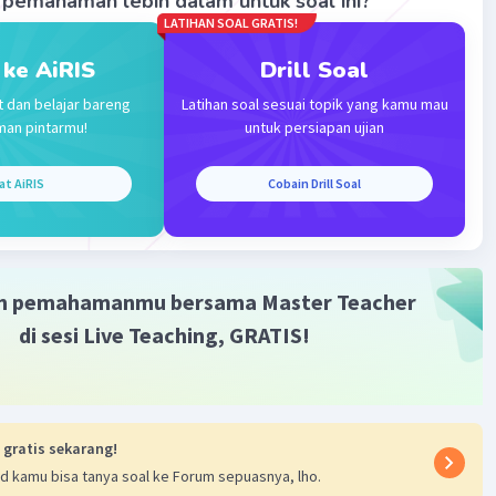
pemahaman lebih dalam untuk soal ini?
LATIHAN SOAL GRATIS!
 ke AiRIS
Drill Soal
t dan belajar bareng
Latihan soal sesuai topik yang kamu mau
man pintarmu!
untuk persiapan ujian
Iklan
at AiRIS
Cobain Drill Soal
m pemahamanmu bersama Master Teacher
di sesi Live Teaching, GRATIS!
 gratis sekarang!
d kamu bisa tanya soal ke Forum sepuasnya, lho.