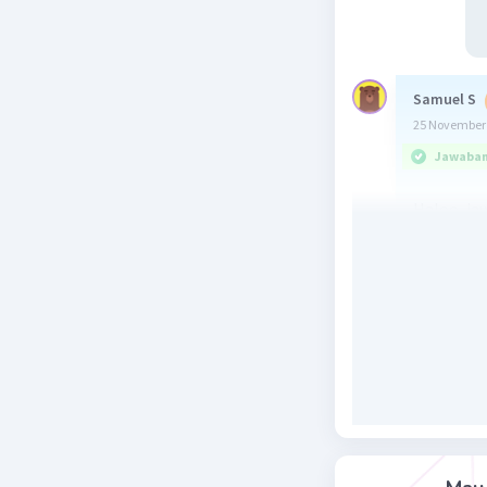
Samuel S
25 November 
Jawaban 
Haloo, ja
Berikut a
Beri R