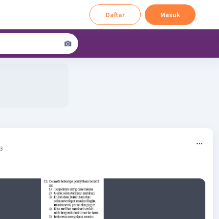
Daftar
Masuk
53