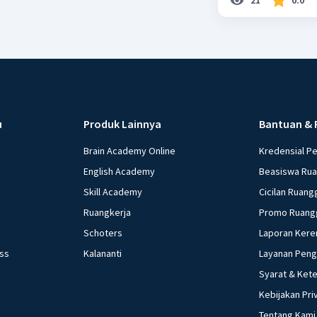
Matahari 
tata sury
bergerak 
Gerakan o
membuat j
titik dal
berbeda m
u
Produk Lainnya
Bantuan & 
Brain Academy Online
Kredensial P
Beri R
English Academy
Beasiswa Ru
Skill Academy
Cicilan Ruang
Nanda R
Ruangkerja
Promo Ruang
08 April 2024 
Schoters
Laporan Kere
ess
Kalananti
Layanan Pen
jawabanny
Syarat & Ket
Pernyataa
Kebijakan Pri
Gerak sem
Tentang Kami