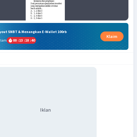
ryout SNBT & Menangkan E-Wallet 100rb
Klaim
alam
00
:
13
:
18
:
39
Iklan