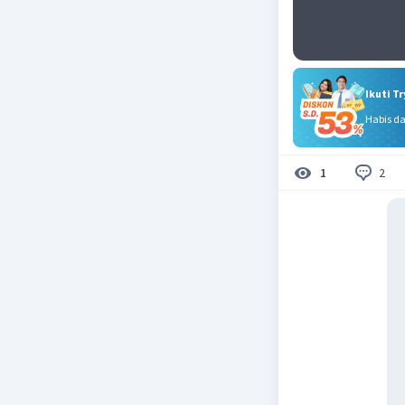
Ikuti T
Habis d
2
1