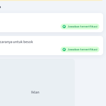
 satu belahan Bumi mendekati Matahari, belahan Bumi
a
akan mengalami musim panas. Belahan Bumi yang berada
ngnya akan mengalami musim dingin. Lalu, belahan Bumi
da di antara keduanya akan mengalami musim semi dan
gur.
Jawaban terverifikasi
tuk Rasi Bintang
 caranya untuk besok
n Bumi karena berevolusi menyebabkan posisi Bumi
bah secara berkala sepanjang tahun.
Jawaban terverifikasi
rpindahnya posisi Bumi, setiap bagian Bumi akan melihat
lam dengan posisi yang berbeda juga. Hal ini membuat
intang seperti bergeser dan membentuk pola tertentu.
ang yang dilihat akan berbeda-beda sepanjang tahunnya.
Iklan
ntang yang berada di posisi tetap atau relatif stabil
gka waktu yang lama disebut dengan bintang tetap atau
tar. Bintang ini yang sering kita sebut dengan rasi bintang