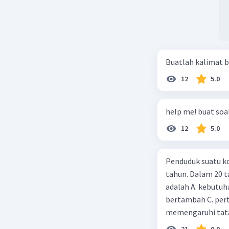
seperti G
4. Acuan 
Kalender 
pergeraka
Buatlah kalimat b
12
5.0
Satu revo
sekitar 3
kalender 
help me! buat soal
12
5.0
Perhitung
ditambahk
Februari.
Penduduk suatu ko
tahun. Dalam 20 
Hal ini m
adalah A. kebutuh
atau tahu
bertambah C. per
memengaruhi tata
5. Gerak 
21
0.0