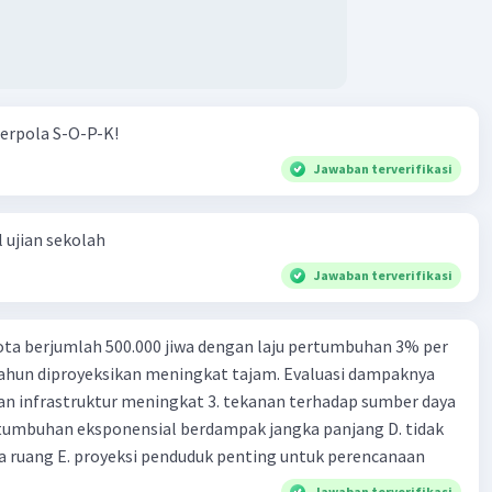
emini.
Kalender Masehi
Masehi adalah kalender sistem penanggalan berbasis
n Bumi mengelilingi Matahari dalam orbitnya.
erpola S-O-P-K!
Jawaban terverifikasi
lusi Bumi mengelilingi Matahari akan memakan waktu
65,25 hari. Waktu inilah yang menjadi dasar penggunaan
Masehi.
 ujian sekolah
Jawaban terverifikasi
an 0,25 hari dalam satu kali revolusi Bumi akan
an menjadi satu hari di bulan Februari yaitu tanggal 29
ta berjumlah 500.000 jiwa dengan laju pertumbuhan 3% per
tahun diproyeksikan meningkat tajam. Evaluasi dampaknya
embuat sistem kalender Masehi memiliki tahun kabisat
an infrastruktur meningkat 3. tekanan terhadap sumber daya
n dengan 366 hari untuk mengganti sisa hari tersebut.
tumbuhan eksponensial berdampak jangka panjang D. tidak
 ruang E. proyeksi penduduk penting untuk perencanaan
Semu Tahunan Matahari
Jawaban terverifikasi