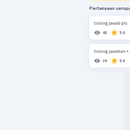
Pada saat
Pertanyaan serup
tersebut 
di sebera
tolong jawab pls
yang bera
musim gu
43
5.0
3. Terben
tolong jawaban +
Perputara
berubah-u
19
5.0
Dengan be
langit ma
bintang-b
Pola bint
Bintang-bi
dalam jan
bintang la