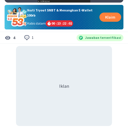
Ikuti Tryout SNBT & Menangkan E-Wallet
100rb
Klaim
Habis dalam
00
:
13
:
22
:
02
1
4
Jawaban terverifikasi
Iklan