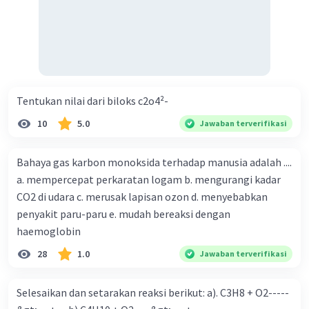
Tentukan nilai dari biloks c2o4²-
10
5.0
Jawaban terverifikasi
Bahaya gas karbon monoksida terhadap manusia adalah ....
a. mempercepat perkaratan logam b. mengurangi kadar
CO2 di udara c. merusak lapisan ozon d. menyebabkan
penyakit paru-paru e. mudah bereaksi dengan
haemoglobin
28
1.0
Jawaban terverifikasi
Selesaikan dan setarakan reaksi berikut: a). C3H8 + O2-----