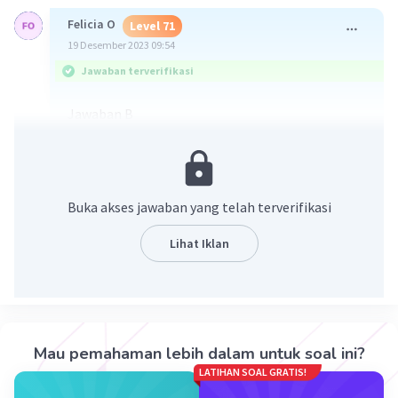
Felicia O
Level 71
19 Desember 2023 09:54
Jawaban terverifikasi
Jawaban B
Cara ada di foto
Buka akses jawaban yang telah terverifikasi
Lihat Iklan
·
0.0
(
0
)
Balas
Beri Rating
Mau pemahaman lebih dalam untuk soal ini?
LATIHAN SOAL GRATIS!