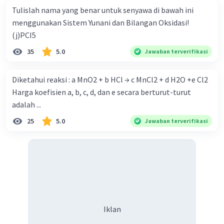
Tulislah nama yang benar untuk senyawa di bawah ini
menggunakan Sistem Yunani dan Bilangan Oksidasi!
(j)PCI5
35
5.0
Jawaban terverifikasi
Diketahui reaksi : a MnO2 + b HCl → c MnCl2 + d H2O +e Cl2
Harga koefisien a, b, c, d, dan e secara berturut-turut
adalah ...
25
5.0
Jawaban terverifikasi
Iklan