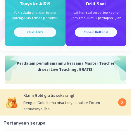
Tanya ke AiRIS
Drill Soal
Yuk, cobain chat dan belajar
Latihan soal sesuai topik yang
bareng AiRIS, teman pintarmu!
kamu mau untuk persiapan ujian
Iklan
Chat AiRIS
Cobain Drill Soal
Perdalam pemahamanmu bersama Master Teacher
di sesi Live Teaching, GRATIS!
Klaim Gold gratis sekarang!
Dengan Gold kamu bisa tanya soal ke Forum
sepuasnya, lho.
Pertanyaan serupa