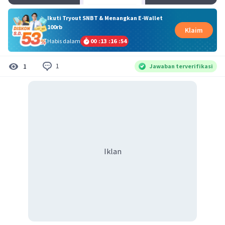
Ikuti Tryout SNBT & Menangkan E-Wallet
100rb
Klaim
Habis dalam
00
:
13
:
16
:
54
1
1
Jawaban terverifikasi
Iklan