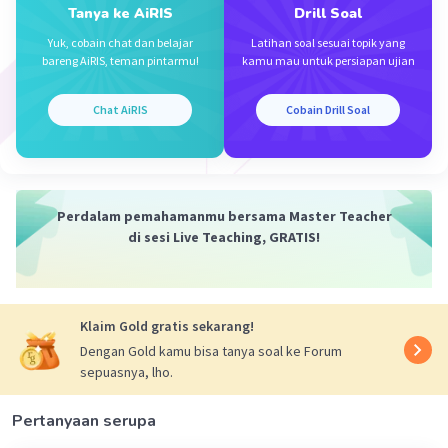
Tanya ke AiRIS
Drill Soal
Yuk, cobain chat dan belajar
Latihan soal sesuai topik yang
bareng AiRIS, teman pintarmu!
kamu mau untuk persiapan ujian
Iklan
Chat AiRIS
Cobain Drill Soal
Perdalam pemahamanmu bersama Master Teacher
di sesi Live Teaching, GRATIS!
Klaim Gold gratis sekarang!
Dengan Gold kamu bisa tanya soal ke Forum
sepuasnya, lho.
Pertanyaan serupa