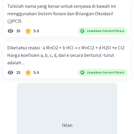
Tulislah nama yang benar untuk senyawa di bawah ini
menggunakan Sistem Yunani dan Bilangan Oksidasi!
(j)PCI5
35
5.0
Jawaban terverifikasi
Diketahui reaksi : a MnO2 + b HCl → c MnCl2 + d H2O +e Cl2
Harga koefisien a, b, c, d, dan e secara berturut-turut
adalah ...
25
5.0
Jawaban terverifikasi
Iklan