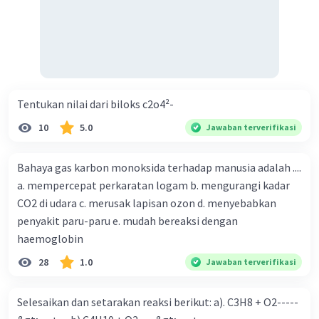
Tentukan nilai dari biloks c2o4²-
10
5.0
Jawaban terverifikasi
Bahaya gas karbon monoksida terhadap manusia adalah ....
a. mempercepat perkaratan logam b. mengurangi kadar
CO2 di udara c. merusak lapisan ozon d. menyebabkan
penyakit paru-paru e. mudah bereaksi dengan
haemoglobin
28
1.0
Jawaban terverifikasi
Selesaikan dan setarakan reaksi berikut: a). C3H8 + O2-----