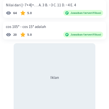
Nilai dari |−7+4|=… A. 3 B. −3 C. 11 D. −4 E. 4
·
0.0
(
0
)
Balas
Beri Rating
64
5.0
Jawaban terverifikasi
cos 105° - cos 15° adalah
20
5.0
Jawaban terverifikasi
Iklan