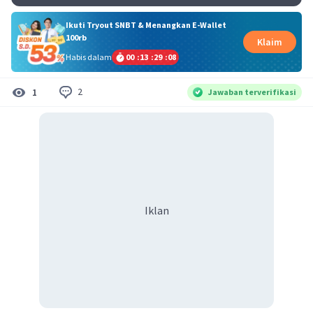
Ikuti Tryout SNBT & Menangkan E-Wallet
100rb
Klaim
Habis dalam
00
:
13
:
29
:
08
2
1
Jawaban terverifikasi
Iklan