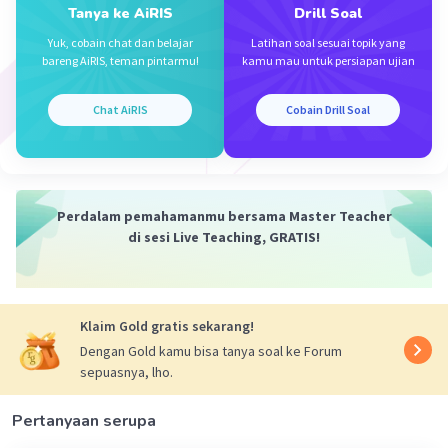
Mercon M
Community
Level 60
Tanya ke AiRIS
Drill Soal
28 April 2024 09:01
Yuk, cobain chat dan belajar
Latihan soal sesuai topik yang
Jawaban terverifikasi
bareng AiRIS, teman pintarmu!
kamu mau untuk persiapan ujian
Jawabannya adalah E. 10.920
Iklan
Chat AiRIS
Cobain Drill Soal
Pembahasan:
n = 4 minggu × 7 = 28 hari
Un = 100 + 20n
Perdalam pemahamanmu bersama Master Teacher
U
= 100 + 20(28)
28
di sesi Live Teaching, GRATIS!
= 100 + 560
= 660
U
= 100 + 20
1
Klaim Gold gratis sekarang!
= 120
Dengan Gold kamu bisa tanya soal ke Forum
Sn = n/2 × (a + Un)
sepuasnya, lho.
S
= 28/2 × (120 + 660)
28
= 14 × 780
Pertanyaan serupa
= 10.920