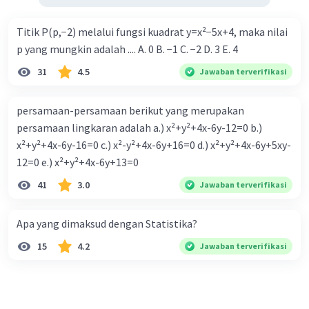
Titik P(p,−2) melalui fungsi kuadrat y=x²−5x+4, maka nilai
p yang mungkin adalah .... A. 0 B. −1 C. −2 D. 3 E. 4
31
4.5
Jawaban terverifikasi
persamaan-persamaan berikut yang merupakan
persamaan lingkaran adalah a.) x²+y²+4x-6y-12=0 b.)
x²+y²+4x-6y-16=0 c.) x²-y²+4x-6y+16=0 d.) x²+y²+4x-6y+5xy-
12=0 e.) x²+y²+4x-6y+13=0
41
3.0
Jawaban terverifikasi
Apa yang dimaksud dengan Statistika?
15
4.2
Jawaban terverifikasi