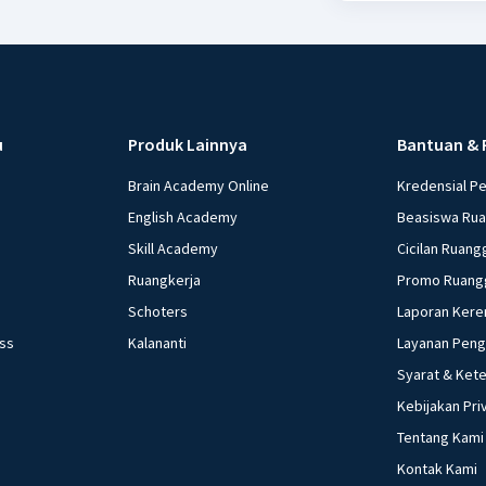
u
Produk Lainnya
Bantuan & 
Brain Academy Online
Kredensial P
English Academy
Beasiswa Ru
Skill Academy
Cicilan Ruang
Ruangkerja
Promo Ruang
Schoters
Laporan Kere
ess
Kalananti
Layanan Pen
Syarat & Ket
Kebijakan Pri
Tentang Kami
Kontak Kami