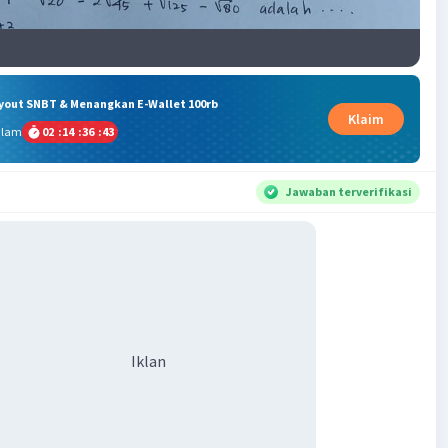
ryout SNBT & Menangkan E-Wallet 100rb
Klaim
alam
02
:
14
:
36
:
43
Jawaban terverifikasi
Iklan