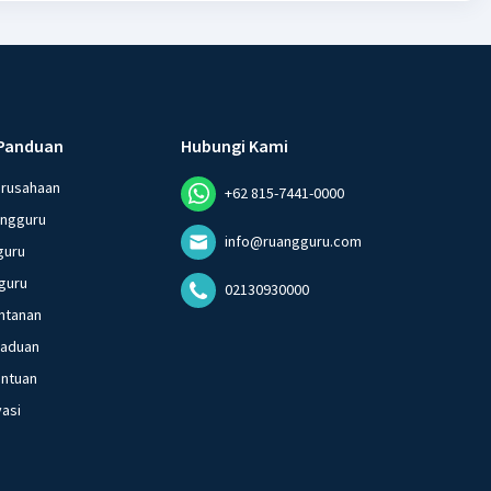
Panduan
Hubungi Kami
erusahaan
+62 815-7441-0000
angguru
info@ruangguru.com
guru
guru
02130930000
ntanan
gaduan
entuan
vasi