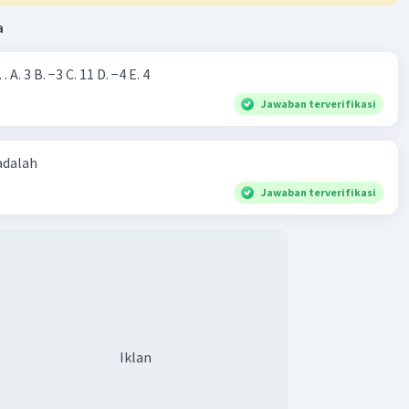
a
Nilai dari |−7+4|=… A. 3 B. −3 C. 11 D. −4 E. 4
Jawaban terverifikasi
 adalah
Jawaban terverifikasi
Iklan