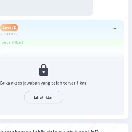
Level 8
 2023 11:36
terverifikasi
antu ya...
 + √125 - √80
- 2√(9 × 5) + √(25 × 5) - √(16 × 5)
× 3√5 + 5√5 - 4√5
Buka akses jawaban yang telah terverifikasi
5 + 5√5 - 4√5
Lihat Iklan
·
5.0
(
1
)
Balas
ating
Community
Level 89