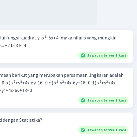
alui fungsi kuadrat y=x²−5x+4, maka nilai p yang mungkin
 C. −2 D. 3 E. 4
Jawaban terverifikasi
aan berikut yang merupakan persamaan lingkaran adalah
=0 b.) x²+y²+4x-6y-16=0 c.) x²-y²+4x-6y+16=0 d.) x²+y²+4x-
2=0 e.) x²+y²+4x-6y+13=0
Jawaban terverifikasi
 dengan Statistika?
Jawaban terverifikasi