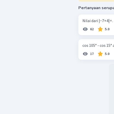
Pertanyaan serup
62
5.0
cos 105° - cos 15°
17
5.0