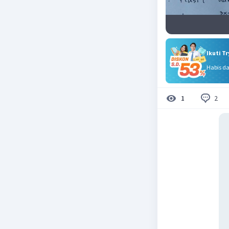
Ikuti T
Habis d
2
1