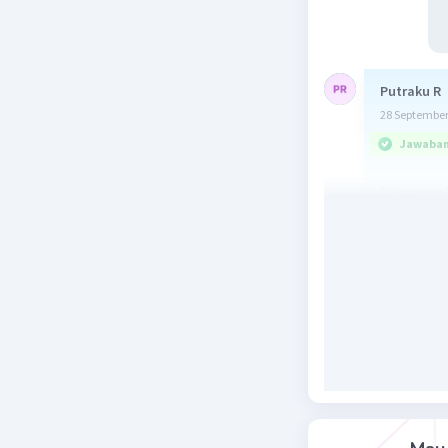
Putraku R
28 September
Jawaban 
Izin memb
√20 - 2√45
= √(4 × 5) 
= 2√5 - 2 
= 2√5 - 6√
= -3√5
Beri R
Nanda R