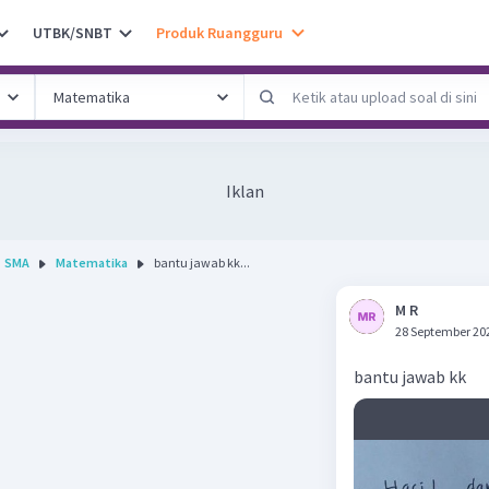
UTBK/SNBT
Produk Ruangguru
Iklan
SMA
Matematika
bantu jawab kk...
M R
28 September 20
bantu jawab kk