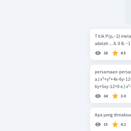
Titik P(p,−2) mel
adalah .... A. 0 B. −1
28
4.5
persamaan-persam
a.) x²+y²+4x-6y-12
6y+5xy-1
34
3.0
Apa yang dimaksud
15
4.2