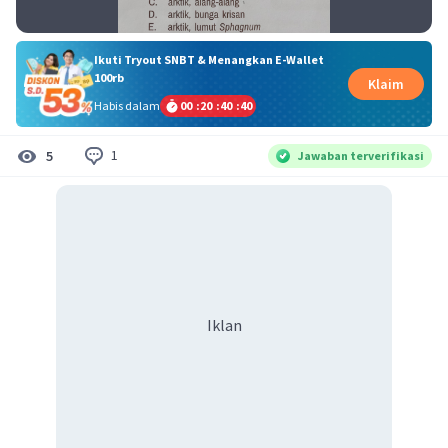
Ikuti Tryout SNBT & Menangkan E-Wallet
100rb
Klaim
Habis dalam
00
:
20
:
40
:
40
1
5
Jawaban terverifikasi
Iklan