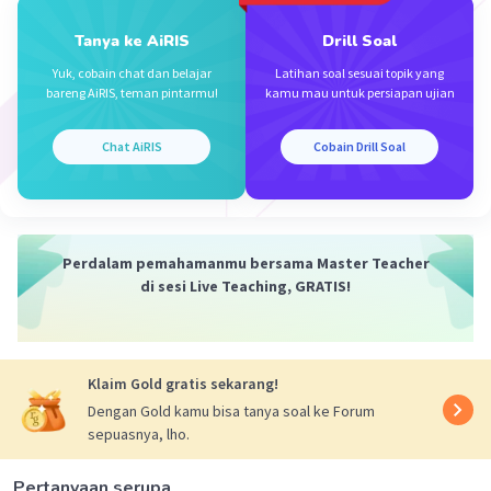
Tanya ke AiRIS
Drill Soal
Iklan
Yuk, cobain chat dan belajar
Latihan soal sesuai topik yang
bareng AiRIS, teman pintarmu!
kamu mau untuk persiapan ujian
Chat AiRIS
Cobain Drill Soal
Perdalam pemahamanmu bersama Master Teacher
di sesi Live Teaching, GRATIS!
Klaim Gold gratis sekarang!
Dengan Gold kamu bisa tanya soal ke Forum
sepuasnya, lho.
Pertanyaan serupa