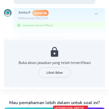
Sintia P
Level 58
09 November 2023 23:24
Jawaban terverifikasi
Halo, kakak bantu jawab ya ^^
Puncak pegunungan Jayawijaya (Papua)
merupakan salah satu wilayah dengan bioma
tundra alpin
. Di bioma ini di dominasi oleh
tanaman seperti rumput alang-alang, liken, dan
Buka akses jawaban yang telah terverifikasi
lumut daun.
Jawabannya yang tepat adalah
A. alpin, liken
Lihat Iklan
·
5.0
(
2
)
Balas
Beri Rating
Mau pemahaman lebih dalam untuk soal ini?
LATIHAN SOAL GRATIS!