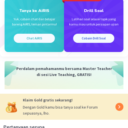
Tanya ke AiRIS
Drill Soal
Yuk, cobain chat dan belajar
Latihan soal sesuai topik yang
bareng AiRIS, teman pintarmu!
kamu mau untuk persiapan ujian
Iklan
Chat AiRIS
Cobain Drill Soal
Perdalam pemahamanmu bersama Master Teacher
di sesi Live Teaching, GRATIS!
Klaim Gold gratis sekarang!
Dengan Gold kamu bisa tanya soal ke Forum
sepuasnya, lho.
Pertanyaan serupa