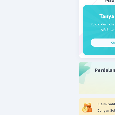
Mau 
Tanya
Yuk, cobain cha
AiRIS, te
Ch
Perdala
Klaim Gold
Dengan Gol