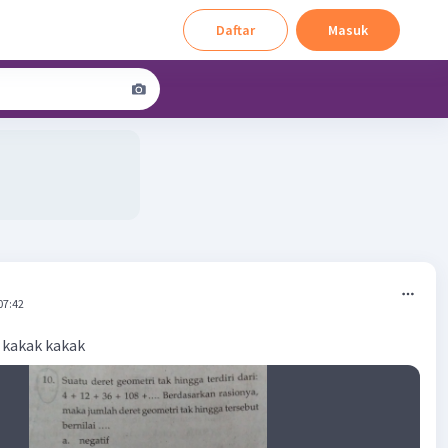
Daftar
Masuk
07:42
 kakak kakak