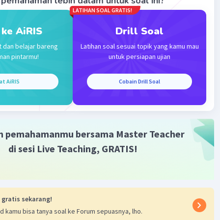
pemahaman lebih dalam untuk soal ini?
LATIHAN SOAL GRATIS!
 ke AiRIS
Drill Soal
Iklan
t dan belajar bareng
Latihan soal sesuai topik yang kamu mau
man pintarmu!
untuk persiapan ujian
at AiRIS
Cobain Drill Soal
m pemahamanmu bersama Master Teacher
di sesi Live Teaching, GRATIS!
 gratis sekarang!
d kamu bisa tanya soal ke Forum sepuasnya, lho.