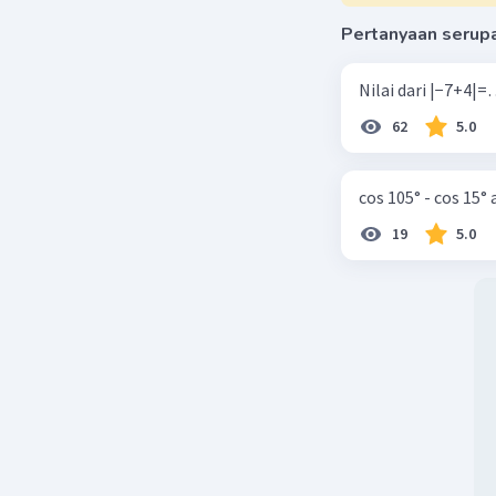
Pertanyaan serup
62
5.0
cos 105° - cos 15°
19
5.0