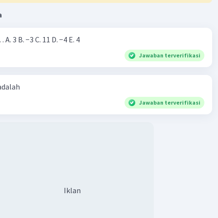
a
Nilai dari |−7+4|=… A. 3 B. −3 C. 11 D. −4 E. 4
Jawaban terverifikasi
 adalah
Jawaban terverifikasi
Iklan