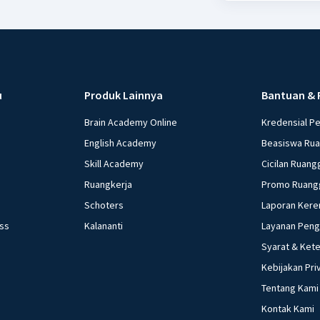
u
Produk Lainnya
Bantuan & 
Brain Academy Online
Kredensial P
English Academy
Beasiswa Ru
Skill Academy
Cicilan Ruang
Ruangkerja
Promo Ruang
Schoters
Laporan Kere
ess
Kalananti
Layanan Pen
Syarat & Ket
Kebijakan Pri
Tentang Kami
Kontak Kami