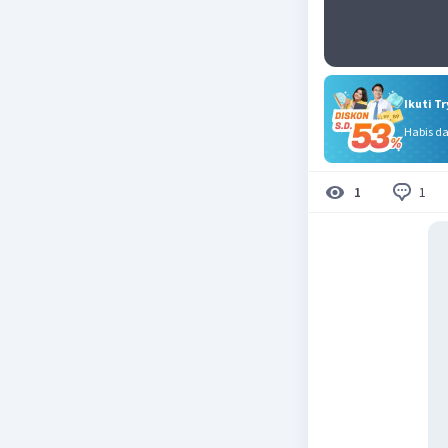
Ikuti T
Habis d
1
1