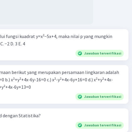
alui fungsi kuadrat y=x²−5x+4, maka nilai p yang mungkin
 C. −2 D. 3 E. 4
Jawaban terverifikasi
aan berikut yang merupakan persamaan lingkaran adalah
=0 b.) x²+y²+4x-6y-16=0 c.) x²-y²+4x-6y+16=0 d.) x²+y²+4x-
2=0 e.) x²+y²+4x-6y+13=0
Jawaban terverifikasi
 dengan Statistika?
Jawaban terverifikasi