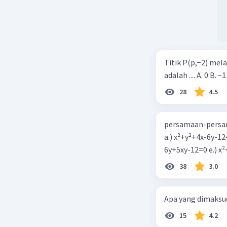
Titik P(p,−2) mel
adalah .... A. 0 B. −1
28
4.5
persamaan-persam
a.) x²+y²+4x-6y-12
6y+5xy-1
38
3.0
Apa yang dimaksud
15
4.2