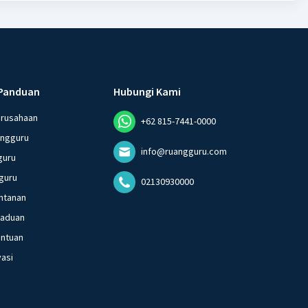
Panduan
Hubungi Kami
erusahaan
+62 815-7441-0000
angguru
info@ruangguru.com
guru
guru
02130930000
ntanan
gaduan
entuan
vasi