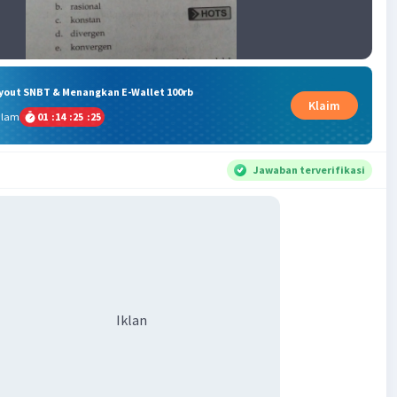
ryout SNBT & Menangkan E-Wallet 100rb
Klaim
alam
01
:
14
:
25
:
25
Jawaban terverifikasi
Iklan