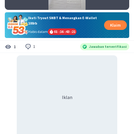
Ikuti Tryout SNBT & Menangkan E-Wallet
100rb
Klaim
Habis dalam
01
:
16
:
43
:
21
1
1
Jawaban terverifikasi
Iklan