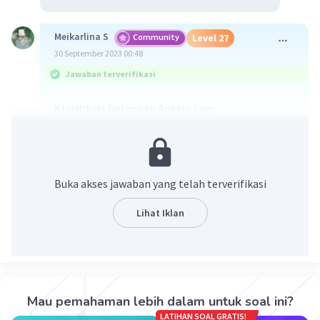
Meikarlina S
Community
Level 27
30 September 2023 00:48
Jawaban terverifikasi
Klasifikasi Golongan Antara lain:
Invertebrata:
1. Vermes (Cacing tanah)
2. Arthropoda (Kepiting)
3. Mollusca (Siput)
Buka akses jawaban yang telah terverifikasi
4. Echinodermata (Bintang laut)
5. Cnidaria (Ubur-ubur)
Lihat Iklan
6. Platyhelminthes (Cacing pita)
7. Annelida (Cacing gelang)
8. Nematoda (Cacing gilig)
9. Porifera (Spons laut)
10. Coelenterata (Karang)
Mau pemahaman lebih dalam untuk soal ini?
Vertebrata:
LATIHAN SOAL GRATIS!