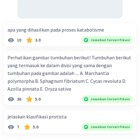
jaringan atau organ yang sebenarnya, dan
struktur yang sederhana.
10. Coelenterata: Tubuh simetris radial, memiliki
rongga tubuh, dan hidup soliter atau kolonial.
apa yang dihasilkan pada proses katabolisme
Vertebrata:
1. Mammalia: Memiliki rambut, melahirkan anak
10
3.0
Jawaban terverifikasi
hidup, dan menyusui anak-anak mereka.
2. Aves: Memiliki bulu, berkembang biak dengan
Perhatikan gambar tumbuhan berikut! Tumbuhan berikut
bertelur, dan tubuh yang diadaptasi untuk
yang termasuk ke dalam divisi yang sama dengan
terbang.
tumbuhan pada gambar adalah .... A. Marchantia
3. Reptilia: Memiliki sisik, berkembang biak
polymorpha B. Sphagnum fibriatum C. Cycas revoluta D.
dengan bertelur, dan ectothermic (berdarah
Azolla pinnata E. Oryza sativa
dingin).
36
5.0
Jawaban terverifikasi
4. Amphibia: Hidup di air dan darat, berkembang
biak dengan bertelur, dan memiliki kulit yang
lembap dan permeabel.
jelaskan klasifikasi protista
5. Pisces: Hidup di air, memiliki insang untuk
7
5.0
Jawaban terverifikasi
bernapas, dan memiliki sirip untuk berenang.
6. Chondrichthyes: Tulang rawan menggantikan