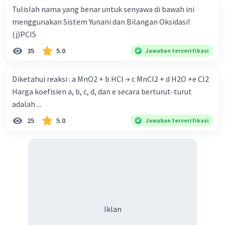
Tulislah nama yang benar untuk senyawa di bawah ini
menggunakan Sistem Yunani dan Bilangan Oksidasi!
(j)PCI5
35
5.0
Jawaban terverifikasi
Diketahui reaksi : a MnO2 + b HCl → c MnCl2 + d H2O +e Cl2
Harga koefisien a, b, c, d, dan e secara berturut-turut
adalah ...
25
5.0
Jawaban terverifikasi
Iklan