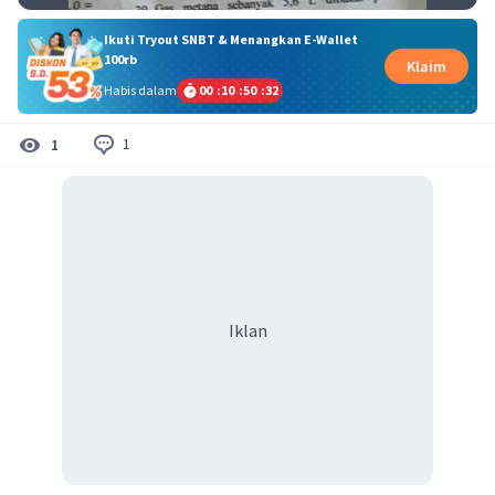
Ikuti Tryout SNBT & Menangkan E-Wallet
100rb
Klaim
Habis dalam
00
:
10
:
50
:
31
1
1
Iklan