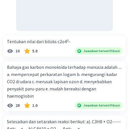
Tentukan nilai dari biloks c2o4²-
10
5.0
Jawaban terverifikasi
Bahaya gas karbon monoksida terhadap manusia adalah ....
a. mempercepat perkaratan logam b. mengurangi kadar
CO2 di udara c. merusak lapisan ozon d. menyebabkan
penyakit paru-paru e. mudah bereaksi dengan
haemoglobin
28
1.0
Jawaban terverifikasi
Selesaikan dan setarakan reaksi berikut: a). C3H8 + O2-----
&gt; .....+..... b).C4H10 + O2----&gt;.......+......