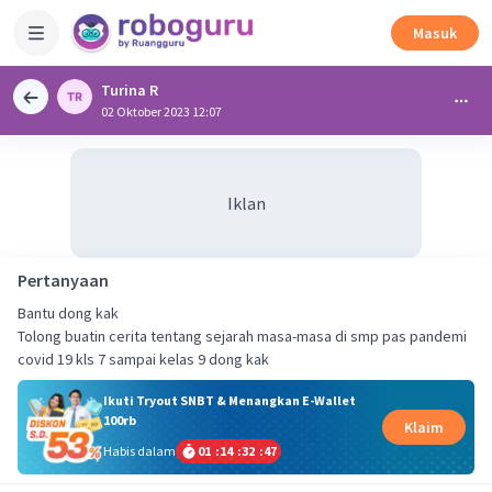
Masuk
Turina R
02 Oktober 2023 12:07
Iklan
Pertanyaan
Bantu dong kak
Tolong buatin cerita tentang sejarah masa-masa di smp pas pandemi
covid 19 kls 7 sampai kelas 9 dong kak
Ikuti Tryout SNBT & Menangkan E-Wallet
100rb
Klaim
Habis dalam
01
:
14
:
32
:
47