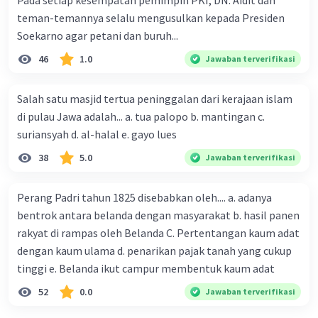
Pada setiap kesempatan pemimpin PKI, DN. Aidit dan
teman-temannya selalu mengusulkan kepada Presiden
·
0.0
(
0
)
Balas
Beri Rating
Soekarno agar petani dan buruh...
46
1.0
Jawaban terverifikasi
Vincent M
Community
Level 73
05 Oktober 2023 12:36
Salah satu masjid tertua peninggalan dari kerajaan islam
di pulau Jawa adalah... a. tua palopo b. mantingan c.
Berikut adalah cerita tentang sejarah masa-
suriansyah d. al-halal e. gayo lues
masa di SMP selama pandemi COVID-19 dari
Iklan
38
5.0
Jawaban terverifikasi
kelas 7 hingga kelas 9:
Kelas 7 - Memasuki Dunia SMP di Tengah
Pandemi
Perang Padri tahun 1825 disebabkan oleh.... a. adanya
Ketika saya memasuki SMP pada tahun 2020,
bentrok antara belanda dengan masyarakat b. hasil panen
dunia sedang dalam situasi yang belum pernah
rakyat di rampas oleh Belanda C. Pertentangan kaum adat
kita bayangkan sebelumnya. Pandemi COVID-19
dengan kaum ulama d. penarikan pajak tanah yang cukup
sedang melanda seluruh dunia, dan hal ini telah
tinggi e. Belanda ikut campur membentuk kaum adat
mengubah cara kita hidup, belajar, dan
52
0.0
Jawaban terverifikasi
berinteraksi.
Pada awalnya, saya sangat penasaran tentang