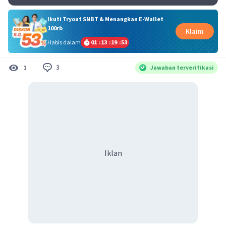
Ikuti Tryout SNBT & Menangkan E-Wallet
100rb
Klaim
Habis dalam
01
:
13
:
19
:
53
3
1
Jawaban terverifikasi
Iklan