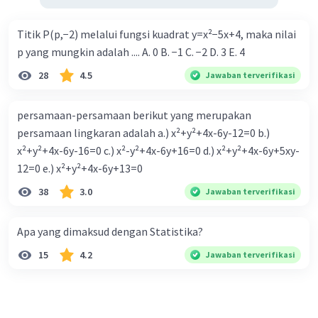
Titik P(p,−2) melalui fungsi kuadrat y=x²−5x+4, maka nilai
p yang mungkin adalah .... A. 0 B. −1 C. −2 D. 3 E. 4
28
4.5
Jawaban terverifikasi
persamaan-persamaan berikut yang merupakan
persamaan lingkaran adalah a.) x²+y²+4x-6y-12=0 b.)
x²+y²+4x-6y-16=0 c.) x²-y²+4x-6y+16=0 d.) x²+y²+4x-6y+5xy-
12=0 e.) x²+y²+4x-6y+13=0
38
3.0
Jawaban terverifikasi
Apa yang dimaksud dengan Statistika?
15
4.2
Jawaban terverifikasi