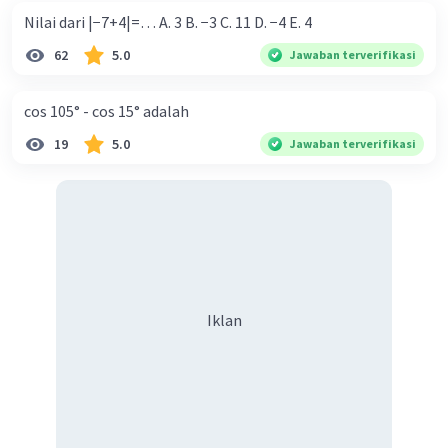
akan disusun pasword terdiri dari 5 maka:
Nilai dari |−7+4|=… A. 3 B. −3 C. 11 D. −4 E. 4
-tempat pertama huruf : 5 pilihan
62
5.0
Jawaban terverifikasi
-tempat kedua huruf : 4 pilihan
-tempat ketiga huruf : 3 pilihan
- tempat keempat angka: 3 pilihan
cos 105° - cos 15° adalah
-tempat kelima angka: 2 pilihan
19
5.0
Jawaban terverifikasi
banyak cara = 5 x 4 x 3 x 3 x 2 = 360 cara
Jadi, banyak cara adalah 360 cara
·
5.0
(
1
)
Balas
Beri Rating
Dafa R
Level 1
Iklan
13 Desember 2023 09:57
Jawaban nya 360 cara
·
5.0
(
1
)
Balas
Beri Rating