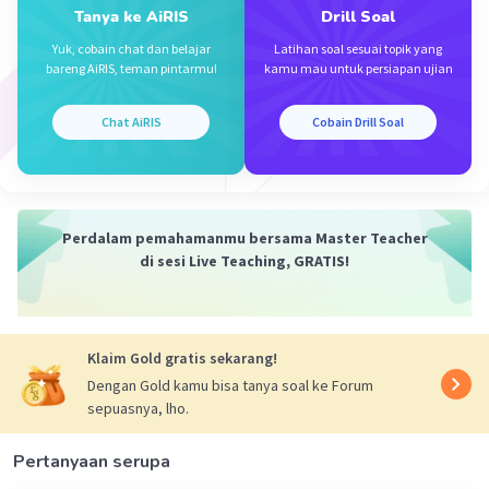
Tanya ke AiRIS
Drill Soal
= 360 cara
Yuk, cobain chat dan belajar
Latihan soal sesuai topik yang
bareng AiRIS, teman pintarmu!
kamu mau untuk persiapan ujian
·
4.0
(
1
)
Balas
Beri Rating
Chat AiRIS
Cobain Drill Soal
S. Amamah
Master Teacher
Mahasiswa/Alumni Universitas Negeri Malang
11 Desember 2023 02:17
Perdalam pemahamanmu bersama Master Teacher
di sesi Live Teaching, GRATIS!
Jawaban terverifikasi
Iklan
Jawaban: 360 cara
Klaim Gold gratis sekarang!
ingat!
Dengan Gold kamu bisa tanya soal ke Forum
jika terdapat suatu kejadian yang dapat
sepuasnya, lho.
diselesaikan dengan n1 cara, n2 cara, n3 cara, dst
maka banyak cara adalah n1 x n2 x n3 x...
Pertanyaan serupa