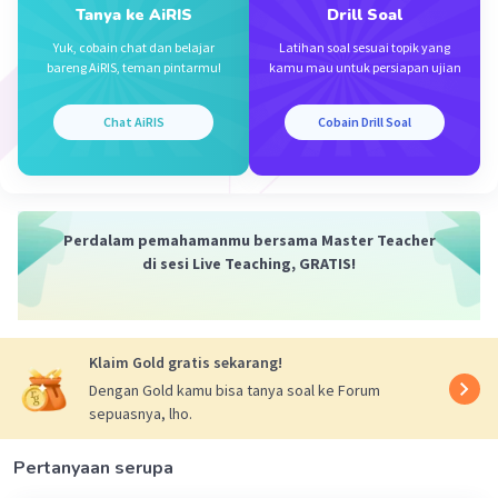
Tanya ke AiRIS
Drill Soal
Yuk, cobain chat dan belajar
Latihan soal sesuai topik yang
bareng AiRIS, teman pintarmu!
kamu mau untuk persiapan ujian
Chat AiRIS
Cobain Drill Soal
Perdalam pemahamanmu bersama Master Teacher
di sesi Live Teaching, GRATIS!
Klaim Gold gratis sekarang!
Dengan Gold kamu bisa tanya soal ke Forum
sepuasnya, lho.
Pertanyaan serupa