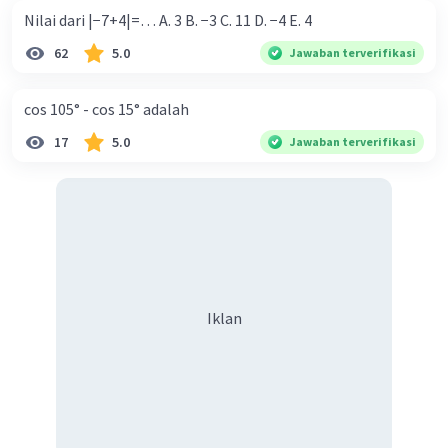
Nilai dari |−7+4|=… A. 3 B. −3 C. 11 D. −4 E. 4
62
5.0
Jawaban terverifikasi
cos 105° - cos 15° adalah
17
5.0
Jawaban terverifikasi
Iklan