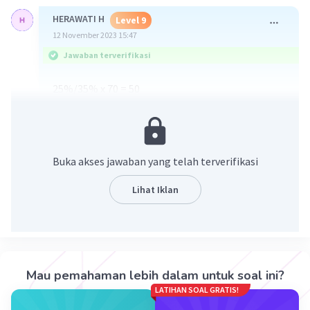
HERAWATI H
Level 9
12 November 2023 15:47
Jawaban terverifikasi
25%/35% x 70 = 50
Jadi yang suka bahasa Indonesia ada 50 orang
·
0.0
(
0
)
Balas
Beri Rating
Buka akses jawaban yang telah terverifikasi
Lihat Iklan
Iklan
Mau pemahaman lebih dalam untuk soal ini?
LATIHAN SOAL GRATIS!