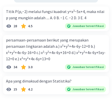
Titik P(p,−2) melalui fungsi kuadrat y=x²−5x+4, maka nilai
p yang mungkin adalah .... A. 0 B. −1 C. −2 D. 3 E. 4
28
4.5
Jawaban terverifikasi
persamaan-persamaan berikut yang merupakan
persamaan lingkaran adalah a.) x²+y²+4x-6y-12=0 b.)
x²+y²+4x-6y-16=0 c.) x²-y²+4x-6y+16=0 d.) x²+y²+4x-6y+5xy-
12=0 e.) x²+y²+4x-6y+13=0
34
3.0
Jawaban terverifikasi
Apa yang dimaksud dengan Statistika?
15
4.2
Jawaban terverifikasi