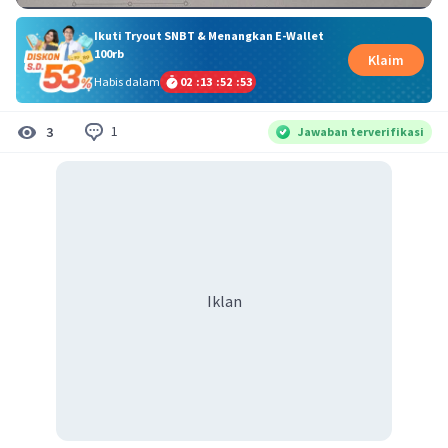
Ikuti Tryout SNBT & Menangkan E-Wallet
100rb
Klaim
Habis dalam
02
:
13
:
52
:
53
1
3
Jawaban terverifikasi
Iklan