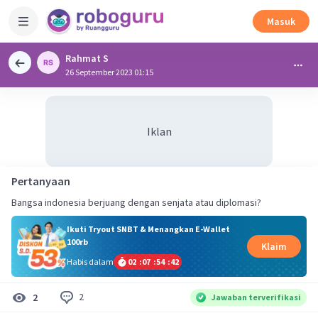
Masuk
Rahmat S
26 September 2023 01:15
Iklan
Pertanyaan
Bangsa indonesia berjuang dengan senjata atau diplomasi?
Ikuti Tryout SNBT & Menangkan E-Wallet
100rb
Klaim
Habis dalam
02
:
07
:
54
:
42
2
2
Jawaban terverifikasi