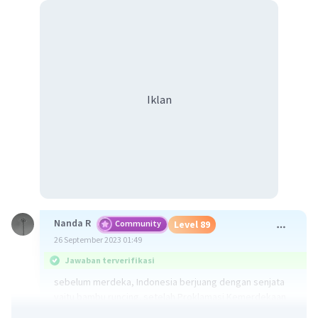
Iklan
Nanda R
Community
Level 89
26 September 2023 01:49
Jawaban terverifikasi
sebelum merdeka, Indonesia berjuang dengan senjata
yaitu bambu runcing. setelah Proklamasi Kemerdekaan
pada 17 Agustus 1945, kedaulatan Negara Kesatuan