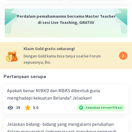
Perdalam pemahamanmu bersama Master Teacher
di sesi Live Teaching, GRATIS!
Klaim Gold gratis sekarang!
Dengan Gold kamu bisa tanya soal ke Forum
sepuasnya, lho.
Pertanyaan serupa
Apakah benar NIBKD dan MBKS dibentuk guna
menghadapi kekuatan Belanda? Jelaskan!
39
5.0
Jawaban terverifikasi
Jelaskan bidang- bidang yang mengalami perubahan
dalam masyarakat Indonesia saat masuknya pengaruh