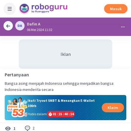
Masuk
Dafin A
06 Mei 2024 11:32
Iklan
Pertanyaan
Bangsa asing menjajah Indonesia sehingga menjadikan bangsa
Indonesia menderita secara
Ikuti Tryout SNBT & Menangkan E-Wallet
100rb
Klaim
Habis dalam
01
:
15
:
40
:
14
2
1