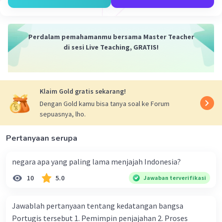
Penjajahan bangsa asing terhadap Indonesia telah
menyebabkan penderitaan bagi bangsa Indonesia, baik
secara fisik maupun psikologis.
Perdalam pemahamanmu bersama Master Teacher
di sesi Live Teaching, GRATIS!
·
0.0
(
0
)
Balas
Beri Rating
Salsabila M
Community
Level 58
Klaim Gold gratis sekarang!
13 Mei 2024 12:45
Dengan Gold kamu bisa tanya soal ke Forum
sepuasnya, lho.
Bangsa asing menjajah Indonesia sehingga
menjadikan bangsa Indonesia menderita secara
Iklan
Pertanyaan serupa
sosial, politik, ekonomi, dan budaya.
1. Sosial: Penjajahan menyebabkan penderitaan
negara apa yang paling lama menjajah Indonesia?
bagi masyarakat Indonesia karena adanya
penindasan, diskriminasi, dan pembatasan
10
5.0
Jawaban terverifikasi
terhadap kebebasan mereka. Masyarakat
pribumi sering kali dianggap rendah dan
Jawablah pertanyaan tentang kedatangan bangsa
diperlakukan secara tidak adil oleh penguasa
Portugis tersebut 1. Pemimpin penjajahan 2. Proses