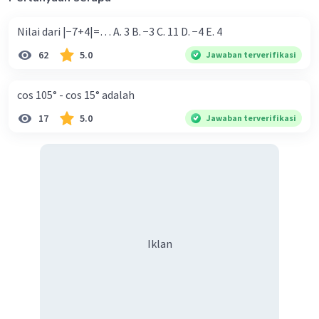
Nilai dari |−7+4|=… A. 3 B. −3 C. 11 D. −4 E. 4
62
5.0
Jawaban terverifikasi
cos 105° - cos 15° adalah
17
5.0
Jawaban terverifikasi
Iklan