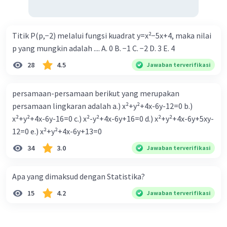
Titik P(p,−2) melalui fungsi kuadrat y=x²−5x+4, maka nilai
p yang mungkin adalah .... A. 0 B. −1 C. −2 D. 3 E. 4
28
4.5
Jawaban terverifikasi
persamaan-persamaan berikut yang merupakan
persamaan lingkaran adalah a.) x²+y²+4x-6y-12=0 b.)
x²+y²+4x-6y-16=0 c.) x²-y²+4x-6y+16=0 d.) x²+y²+4x-6y+5xy-
12=0 e.) x²+y²+4x-6y+13=0
34
3.0
Jawaban terverifikasi
Apa yang dimaksud dengan Statistika?
15
4.2
Jawaban terverifikasi