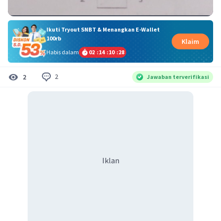
Ikuti Tryout SNBT & Menangkan E-Wallet
100rb
Klaim
Habis dalam
02
:
14
:
10
:
28
2
2
Jawaban terverifikasi
Iklan