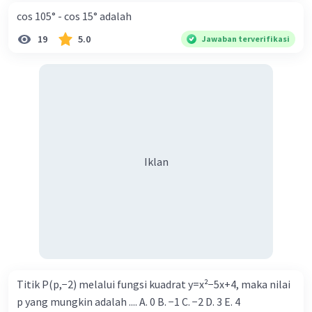
cos 105° - cos 15° adalah
19
5.0
Jawaban terverifikasi
Iklan
Titik P(p,−2) melalui fungsi kuadrat y=x²−5x+4, maka nilai
p yang mungkin adalah .... A. 0 B. −1 C. −2 D. 3 E. 4