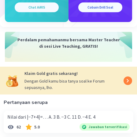
Chat AiRIS
Cobain Drill Soal
·
5.0
(
1
)
Balas
Beri Rating
Perdalam pemahamanmu bersama Master Teacher
di sesi Live Teaching, GRATIS!
Klaim Gold gratis sekarang!
Dengan Gold kamu bisa tanya soal ke Forum
sepuasnya, lho.
Pertanyaan serupa
Nilai dari |−7+4|=… A. 3 B. −3 C. 11 D. −4 E. 4
62
5.0
Jawaban terverifikasi