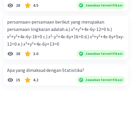
28
4.5
Jawaban terverifikasi
persamaan-persamaan berikut yang merupakan
persamaan lingkaran adalah a.) x²+y²+4x-6y-12=0 b.)
x²+y²+4x-6y-16=0 c.) x²-y²+4x-6y+16=0 d.) x²+y²+4x-6y+5xy-
12=0 e.) x²+y²+4x-6y+13=0
38
3.0
Jawaban terverifikasi
Apa yang dimaksud dengan Statistika?
15
4.2
Jawaban terverifikasi