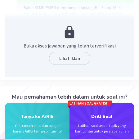
Balok KLMN.PQRS mempunyai panjang KL=3 cm,LM=4
cm, dan KP=12 cm.Jarak titik R ke diagonal PM adalah
√3²+4²+12² = √9+16+144 = √169 = 13 cm
·
5.0
(
1
)
Balas
Beri Rating
Buka akses jawaban yang telah terverifikasi
Sumara S
Level 13
Lihat Iklan
17 November 2023 01:50
Jawaban terverifikasi
panjang diagonal PM = diagonal RK
Iklan
panjang diagonal RK = 13 cm
Mau pemahaman lebih dalam untuk soal ini?
jarak titik R ke diagonal PM = ½ x 13 = 6,5 cm
LATIHAN SOAL GRATIS!
semoga membantu.
Tanya ke AiRIS
Drill Soal
Yuk, cobain chat dan belajar
Latihan soal sesuai topik yang
bareng AiRIS, teman pintarmu!
kamu mau untuk persiapan ujian