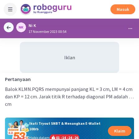
Masuk
Ni K
17 November 2023 00:54
Iklan
Pertanyaan
Balok KLMN.PQRS mempunyai panjang KL = 3 cm, LM = 4 cm
dan KP = 12 cm. Jarak titik R terhadap diagonal PM adalah …
cm
Ikuti Tryout SNBT & Menangkan E-Wallet
100rb
Klaim
Habis dalam
01
:
14
:
24
:
26