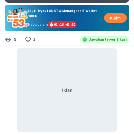
Ikuti Tryout SNBT & Menangkan E-Wallet
100rb
Klaim
Habis dalam
01
:
16
:
41
:
32
2
3
Jawaban terverifikasi
Iklan