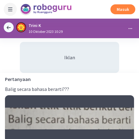
Masuk
Trini K
10 Oktober 2023 10:29
Iklan
Pertanyaan
Balig secara bahasa berarti???