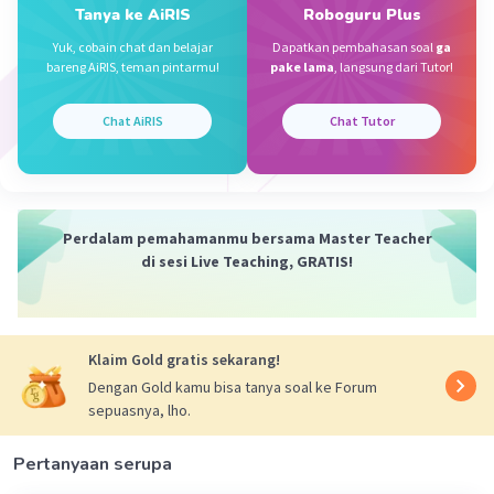
telah sampai pada usia atau tahap pendewasaan.
Tanya ke AiRIS
Roboguru Plus
Yuk, cobain chat dan belajar
Dapatkan pembahasan soal
ga
·
0.0
(
0
)
Balas
Beri Rating
bareng AiRIS, teman pintarmu!
pake lama
, langsung dari Tutor!
Chat AiRIS
Chat Tutor
Perdalam pemahamanmu bersama Master Teacher
di sesi Live Teaching, GRATIS!
Klaim Gold gratis sekarang!
Dengan Gold kamu bisa tanya soal ke Forum
sepuasnya, lho.
Pertanyaan serupa