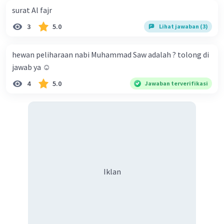
surat Al fajr
3
5.0
Lihat jawaban (3)
hewan peliharaan nabi Muhammad Saw adalah ? tolong di
jawab ya ☺️
4
5.0
Jawaban terverifikasi
Iklan