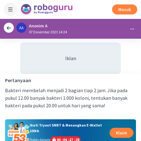
Masuk
Anonim A
AA
07 Desember 2023 14:24
Iklan
Pertanyaan
Bakteri membelah menjadi 2 bagian tiap 2 jam. Jika pada
pukul 12.00 banyak bakteri 1.000 koloni, tentukan banyak
bakteri pada pukul 20.00 untuk hari yang sama!
Ikuti Tryout SNBT & Menangkan E-Wallet
100rb
Klaim
Habis dalam
00
:
04
:
27
:
28