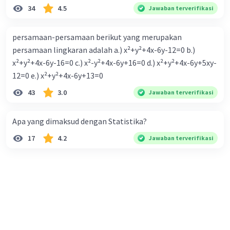
34
4.5
Jawaban terverifikasi
persamaan-persamaan berikut yang merupakan
persamaan lingkaran adalah a.) x²+y²+4x-6y-12=0 b.)
x²+y²+4x-6y-16=0 c.) x²-y²+4x-6y+16=0 d.) x²+y²+4x-6y+5xy-
12=0 e.) x²+y²+4x-6y+13=0
43
3.0
Jawaban terverifikasi
Apa yang dimaksud dengan Statistika?
17
4.2
Jawaban terverifikasi