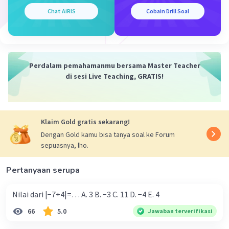
Chat AiRIS
Cobain Drill Soal
Perdalam pemahamanmu bersama Master Teacher
di sesi Live Teaching, GRATIS!
Iklan
Klaim Gold gratis sekarang!
Dengan Gold kamu bisa tanya soal ke Forum
sepuasnya, lho.
Pertanyaan serupa
Nilai dari |−7+4|=… A. 3 B. −3 C. 11 D. −4 E. 4
66
5.0
Jawaban terverifikasi