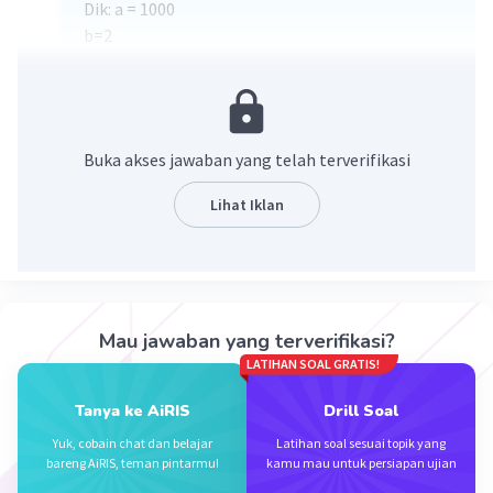
Dik: a = 1000
b=2
Jawab :
n = 8 jam : 2jam + 1
= 4+1
= 5
Buka akses jawaban yang telah terverifikasi
Un = a.r^n-1
U3=1000.2^5-1
Lihat Iklan
U3=2000^4
U3 =8000
Mohon maaf apabila ada kesalahan
Mau jawaban yang terverifikasi?
·
0.0
(
0
)
Balas
Beri Rating
LATIHAN SOAL GRATIS!
Adzra W
Level 12
Tanya ke AiRIS
Drill Soal
25 Januari 2024 15:26
Yuk, cobain chat dan belajar
Latihan soal sesuai topik yang
itu ditambah 1 nya dari mana ya?
bareng AiRIS, teman pintarmu!
kamu mau untuk persiapan ujian