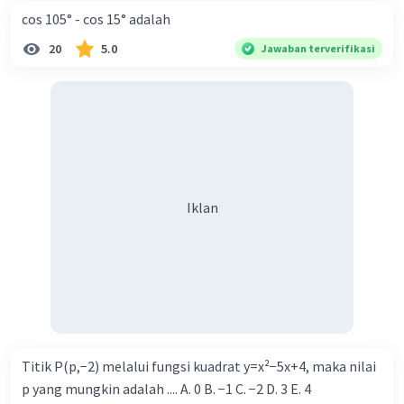
cos 105° - cos 15° adalah
20
5.0
Jawaban terverifikasi
Iklan
Titik P(p,−2) melalui fungsi kuadrat y=x²−5x+4, maka nilai
p yang mungkin adalah .... A. 0 B. −1 C. −2 D. 3 E. 4