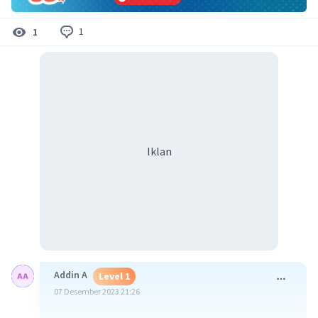
1
1
Iklan
Addin A
Level 1
07 Desember 2023 21:26