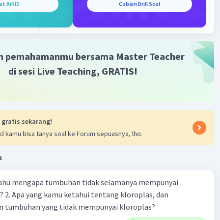
at AiRIS
Cobain Drill Soal
, dapat menjadi patogenik jika tumbuh secara berlebihan
s. Namun, ada juga strain Clostridium yang bermanfaat
hatan usus, seperti Clostridium butyricum yang membantu
duksi asam lemak rantai pendek.
m pemahamanmu bersama Master Teacher
s dan Bacteroidetes:
Ini adalah dua filum bakteri yang
alam mikrobiota usus manusia. Bakteri-bakteri dari kedua
di sesi Live Teaching, GRATIS!
 memiliki peran penting dalam proses pencernaan serat
kompleks dan juga mempengaruhi metabolisme serta
n umum.
sia muciniphila:
Ini adalah jenis bakteri yang semakin
 gratis sekarang!
perhatian dalam penelitian terkini karena potensinya
d kamu bisa tanya soal ke Forum sepuasnya, lho.
jaga kesehatan usus dan mengurangi risiko penyakit
 seperti obesitas dan diabetes tipe 2.
a
·
5.0
(
1
)
Balas
ating
 tahu mengapa tumbuhan tidak selamanya mempunyai
? 2. Apa yang kamu ketahui tentang kloroplas, dan
 tumbuhan yang tidak mempunyai kloroplas?
M
Community
Level 58
1:23