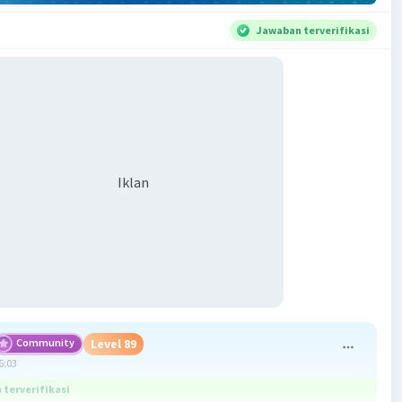
Jawaban terverifikasi
Iklan
Community
Level 89
6:03
terverifikasi