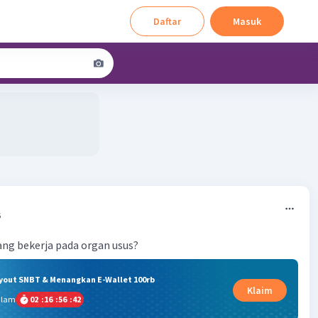
Daftar
Masuk
6
yang bekerja pada organ usus?
ryout SNBT & Menangkan E-Wallet 100rb
Klaim
alam
02
:
16
:
56
:
41