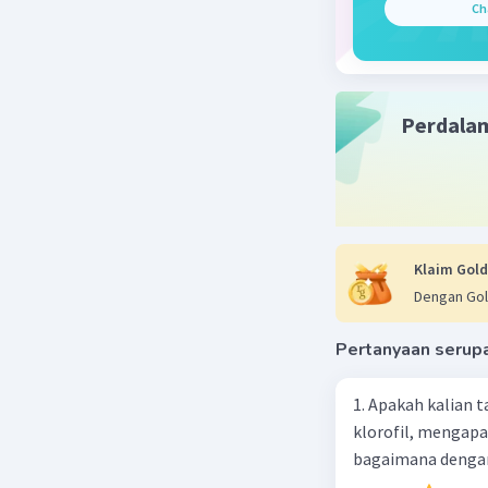
Ch
difficile
dalam usu
bagi kese
dalam pro
Perdala
Firmicute
dominan d
filum ini
makanan 
kesehata
Akkerman
Klaim Gold
mendapat 
Dengan Gol
dalam men
metabolik
Pertanyaan serup
Beri R
1. Apakah kalian
klorofil, mengapa
bagaimana dengan
Salsabila 
13 Mei 2024 1