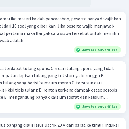
ng digunakan sebagai sumber energi oleh sel-sel usus.
ococcus: Bakteri ini membantu dalam pencernaan laktosa
apa produk susu lainnya, serta berperan dalam
ematika materi kaidah pencacahan, peserta hanya diwajibkan
hankan keseimbangan pH di dalam usus.
l dari 10 soal yang diberikan. Jika peserta wajib menjawab
s yang sehat dan seimbang sangat penting untuk menjaga
soal pertama maka Banyak cara siswa tersebut untuk memilih
 pencernaan, sistem kekebalan tubuh, dan metabolisme
jawab adalah
ara keseluruhan.
Jawaban terverifikasi
·
0.0
(
0
)
Balas
ating
pa terdapat tulang spons. Ciri dari tulang spons yang tidak
erupakan lapisan tulang yang teksturnya berongga B.
 tulang yang berisi 'sumsum merah C. tersusun dari
kisi-kisi tipis tulang D. rentan terkena dampak osteoporosis
e E. mengandung banyak kalsium fosfat dan kalsium
Jawaban terverifikasi
s panjang dialiri arus listrik 20 A dari barat ke timur. Induksi