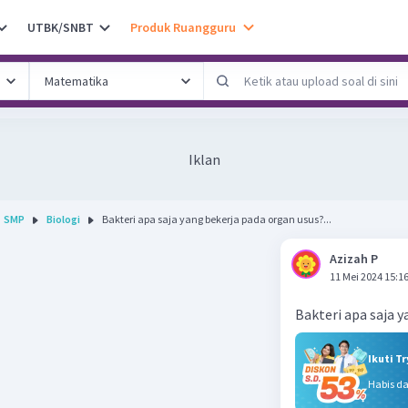
UTBK/SNBT
Produk Ruangguru
Iklan
SMP
Biologi
Bakteri apa saja yang bekerja pada organ usus?...
Azizah P
11 Mei 2024 15:1
Bakteri apa saja 
Ikuti T
Habis d