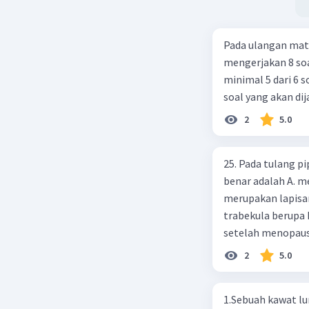
pendek ya
5. Strept
dan beber
Pada ulangan mat
memperta
mengerjakan 8 soa
Flora usu
minimal 5 dari 6 
kesehatan
soal yang akan di
tubuh sec
2
5.0
Beri R
25. Pada tulang pi
benar adalah A. m
merupakan lapisan
trabekula berupa 
setelah menopaus
karbonat
2
5.0
1.Sebuah kawat luru