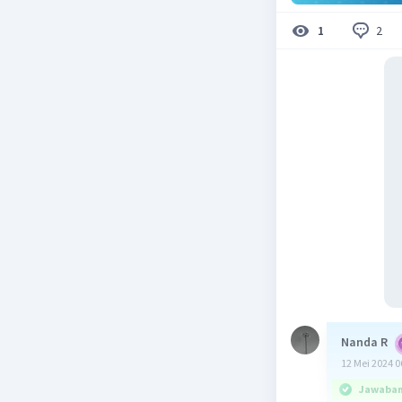
2
1
Nanda R
12 Mei 2024 0
Jawaban 