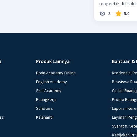
magnetik di titik
3
5.0
u
Produk Lainnya
Bantuan & 
Brain Academy Online
Kredensial P
English Academy
Beasiswa Ru
Skill Academy
Cicilan Ruang
Ruangkerja
Promo Ruang
Schoters
Laporan Kere
ess
Kalananti
Layanan Pen
Syarat & Ket
Kebijakan Pri