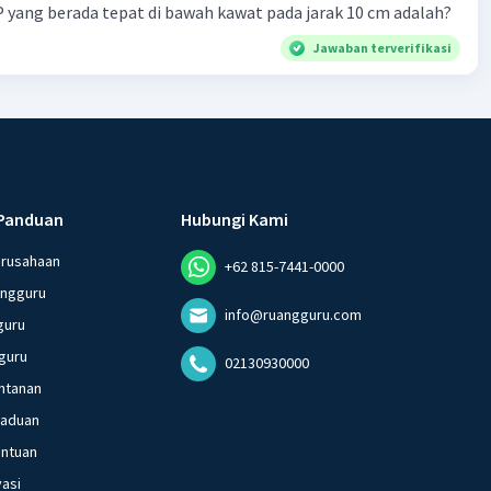
 P yang berada tepat di bawah kawat pada jarak 10 cm adalah?
Jawaban terverifikasi
Panduan
Hubungi Kami
erusahaan
+62 815-7441-0000
angguru
info@ruangguru.com
guru
guru
02130930000
ntanan
gaduan
entuan
vasi