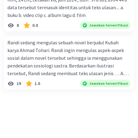
corona yang menjadi masalah besar bagi kesehatan dunia
data tersebut termasuk identitas untuk teks ulasan.... a.
karena persebarannya sangat cepat. C. Masyarakat perlu
buku b. video clip c. album lagu d. film
mawas diri dan menjaga kesehatan dalam menghadapi
serangan virus corona yang mulai menyebar di Indonesia,
8
0.0
Jawaban terverifikasi
D. Virus corona menjadi masalah besar bagi kesehatan
manusia.
Randi sedang mengulas sebuah novel berjudul Kubah
karya Ahmad Tohari. Randi ingin mengulas aspek-aspek
sosial dalam novel tersebut sehingga ia menggunakan
pendekatan sosiologi sastra. Berdasarkan ilustrasi
tersebut, Randi sedang membuat teks ulasan jenis … A.
deskriptif B. objektif C. informatif D. kritis
19
1.0
Jawaban terverifikasi