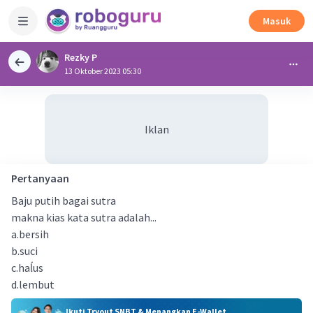
Masuk
Rezky P
13 Oktober 2023 05:30
Iklan
Pertanyaan
Baju putih bagai sutra
makna kias kata sutra adalah...
a.bersih
b.suci
c.haĺus
d.lembut
Ikuti Tryout SNBT & Menangkan E-Wallet