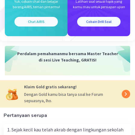
Yuk, cobain chat dan belajar
Latihan soal sesuai topik yang
Iklan
bareng AiRIS, teman pintarmu!
kamu mau untuk persiapan ujian
Chat AiRIS
Cobain Drill Soal
Perdalam pemahamanmu bersama Master Teacher
di sesi Live Teaching, GRATIS!
Klaim Gold gratis sekarang!
Dengan Gold kamu bisa tanya soal ke Forum
sepuasnya, lho.
Pertanyaan serupa
1. Sejak kecil kau telah akrab dengan lingkungan sekolah