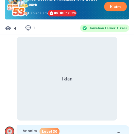
100rb
Klaim
Habis dalam
00
:
08
:
12
:
29
1
4
Jawaban terverifikasi
Iklan
Anonim
Level 30