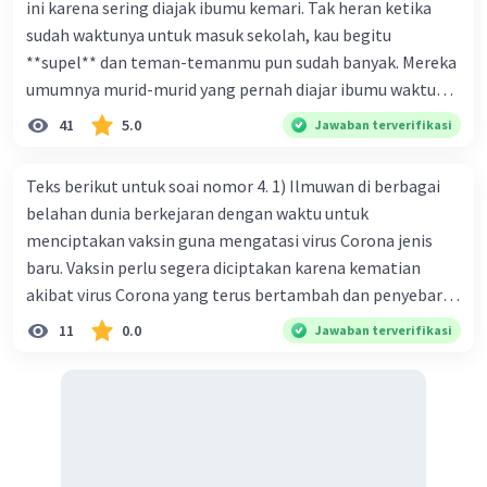
ini karena sering diajak ibumu kemari. Tak heran ketika
sudah waktunya untuk masuk sekolah, kau begitu
**supel** dan teman-temanmu pun sudah banyak. Mereka
umumnya murid-murid yang pernah diajar ibumu waktu
kelas satu. Sedangkan aku? Aku waktu itu baru saja pindah
41
5.0
Jawaban terverifikasi
ke kota kecil ini. Makna kata bercetak tebal dalam kutipan
cerpen tersebut adalah .... A. ramah C. santun B. sopan D.
Teks berikut untuk soai nomor 4. 1) Ilmuwan di berbagai
baik
belahan dunia berkejaran dengan waktu untuk
menciptakan vaksin guna mengatasi virus Corona jenis
baru. Vaksin perlu segera diciptakan karena kematian
akibat virus Corona yang terus bertambah dan penyebaran
virus yang kian meluas. 2) Pada Jum'at (7-2-2020), Komisi
11
0.0
Jawaban terverifikasi
Kesehatan Nasional Cina mencatat jumlah kematian
akibat virus Corona baru telah mencapai 636 kasus,
sedangkan jumlah warga yang terinfeksi menjadi 31.161
kasus. Kasus terbanyak terjadi di Hubei, Cina, tempat vi
kesehatan du niairus pertama muncul. Selain di Cina, virus
itu kini telah menyebar ke lebih dari 25 negara. 3) Para