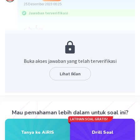
25 Desember 2023 00:25
Jawaban terverifikasi
c.haĺus
Dalam kalimat “baju putih bagai sutra”, kata
sutra digunakan untuk membandingkan baju
putih dengan benang sutra yang halus dan
Buka akses jawaban yang telah terverifikasi
lembut. Oleh karena itu, makna kias dari kata
Lihat Iklan
sutra adalah halus.
·
0.0
(
0
)
Balas
Beri Rating
Mau pemahaman lebih dalam untuk soal ini?
LATIHAN SOAL GRATIS!
Tanya ke AiRIS
Drill Soal