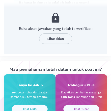
Bahasa Indonesia adalah bahasa resmi
Republik Indonesia dan bahasa persatuan
bangsa Indonesia.
·
0.0
(
0
)
Balas
Beri Rating
Buka akses jawaban yang telah terverifikasi
Lihat Iklan
Syafiatun A
Level 53
03 Januari 2023 05:03
bahasa Indonesia
·
0.0
(
0
)
Balas
Beri Rating
Iklan
Mau pemahaman lebih dalam untuk soal ini?
Tanya ke AiRIS
Roboguru Plus
Yuk, cobain chat dan belajar
Dapatkan pembahasan soal
ga
bareng AiRIS, teman pintarmu!
pake lama
, langsung dari Tutor!
Chat AiRIS
Chat Tutor