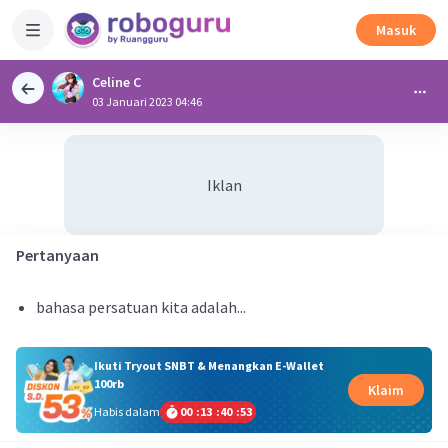
Masuk
Celine C
03 Januari 2023 04:46
Iklan
Pertanyaan
bahasa persatuan kita adalah...
Ikuti Tryout SNBT & Menangkan E-Wallet
100rb
Klaim
Habis dalam
00
:
13
:
40
:
53