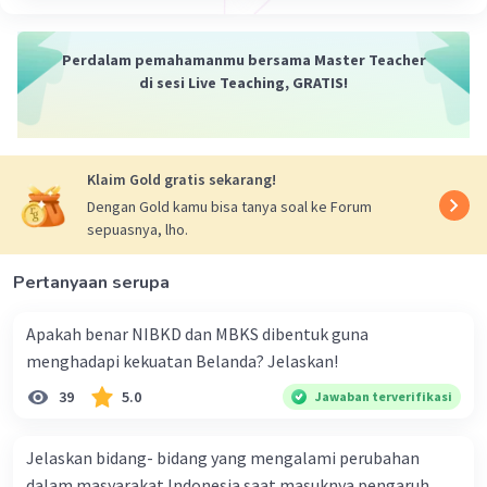
zaman praaksara, zaman kuno, zaman Islam dan
zaman modern.
Perdalam pemahamanmu bersama Master Teacher
di sesi Live Teaching, GRATIS!
Semoga membantu ya 😊
·
0.0
(
0
)
Balas
Beri Rating
Klaim Gold gratis sekarang!
Dengan Gold kamu bisa tanya soal ke Forum
sepuasnya, lho.
Pertanyaan serupa
Iklan
Apakah benar NIBKD dan MBKS dibentuk guna
menghadapi kekuatan Belanda? Jelaskan!
39
5.0
Jawaban terverifikasi
Jelaskan bidang- bidang yang mengalami perubahan
dalam masyarakat Indonesia saat masuknya pengaruh