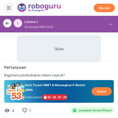
Masuk
Lalana L
10 Januari 2023 10:12
Iklan
Pertanyaan
Bagimana pembabakan dalam sejarah?
Ikuti Tryout SNBT & Menangkan E-Wallet
100rb
Klaim
Habis dalam
02
:
16
:
07
:
28
1
2
Jawaban terverifikasi