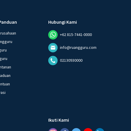
Panduan
Hubungi Kami
erusahaan
+62 815-7441-0000
angguru
info@ruangguru.com
guru
guru
02130930000
ntanan
gaduan
entuan
vasi
Ikuti Kami