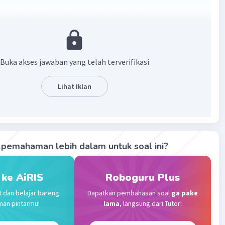
ang tepat untuk soal tersebut adalah retina.
rupakan bagian belakang mata yang berfungsi sebagai
erbentuknya bayangan
Buka akses jawaban yang telah terverifikasi
·
0.0
(
0
)
Balas
ating
Lihat Iklan
vel 1
024 15:08
ta fungsinya membuat bayangan benda jatuh tepat pada
pemahaman lebih dalam untuk soal ini?
Iklan
·
0.0
(
0
)
Balas
ating
 ke AiRIS
Roboguru Plus
t dan belajar bareng
Dapatkan pembahasan soal
ga pake
man pintarmu!
lama
, langsung dari Tutor!