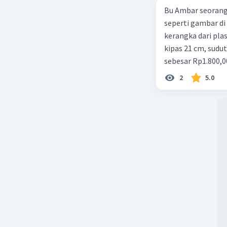
Bu Ambar seorang 
seperti gambar di 
kerangka dari plast
kipas 21 cm, sudut
sebesar Rp1.800,0
Rp350,00/m. Kipas
2
5.0
total keuntungan 