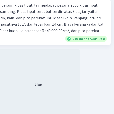
perajin kipas lipat. la mendapat pesanan 500 kipas lipat
samping. Kipas lipat tersebut terdiri atas 3 bagian yaitu
ik, kain, dan pita perekat untuk tepi kain. Panjang jari-jari
 pusatnya 162°, dan lebar kain 14 cm. Biaya kerangka dan tali
0 per buah, kain sebesar Rp40.000,00/m², dan pita perekat
 tersebut dijual dengan harga Rp6.500,00 per buah. Tentukan
Jawaban terverifikasi
yang diperoleh Bu Ambar.
Iklan