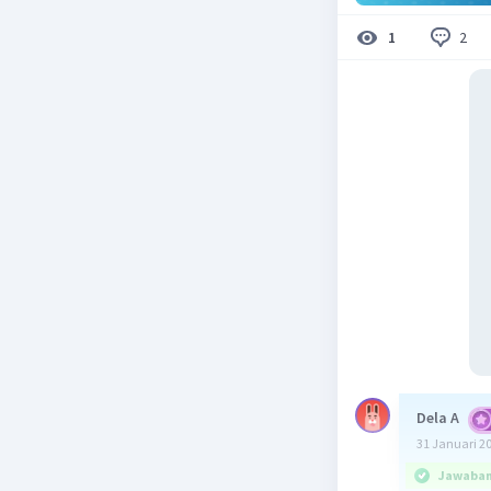
2
1
Dela A
31 Januari 2
Jawaban 