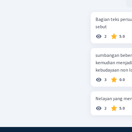
Bagian teks persu
sebut
2
5.0
sumbangan bebera
kemudian menjadi 
kebudayaan non l
3
0.0
Nelayan yang mena
2
5.0