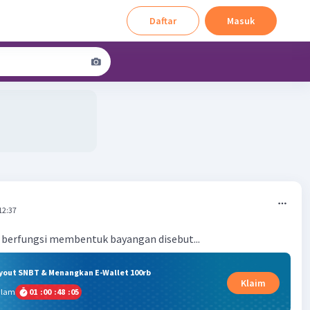
Daftar
Masuk
12:37
 berfungsi membentuk bayangan disebut...
ryout SNBT & Menangkan E-Wallet 100rb
Klaim
alam
01
:
00
:
48
:
05