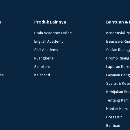
u
Produk Lainnya
Bantuan & 
Brain Academy Online
Kredensial P
English Academy
Beasiswa Ru
Skill Academy
Cicilan Ruang
Ruangkerja
Promo Ruang
Schoters
Laporan Kere
ess
Kalananti
Layanan Pen
Syarat & Ket
Kebijakan Pri
Tentang Kami
Kontak Kami
Press Kit
Bantuan