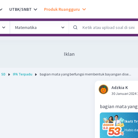
UTBK/SNBT
Produk Ruangguru
Iklan
SD
IPA Terpadu
bagian mata yang berfungsi membentuk bayangan dise...
Adzkia K
30 Januari 2024 
bagian mata yang
Ikuti T
Habis d