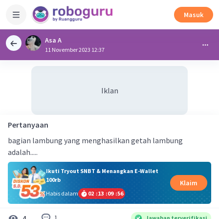
Masuk
Asa A
11 November 2023 12:37
Iklan
Pertanyaan
bagian lambung yang menghasilkan getah lambung
adalah.....
Ikuti Tryout SNBT & Menangkan E-Wallet
100rb
Klaim
Habis dalam
02
:
13
:
09
:
56
1
4
Jawaban terverifikasi