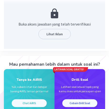
kelenjar-kelenjar yang ada di dinding
lambung
. Kelenjar itu tadi memproduksi enzim
pencernaan, asam klorida/HCl, dan juga hormon
gastrin.
Buka akses jawaban yang telah terverifikasi
·
0.0
(
0
)
Balas
Beri Rating
Lihat Iklan
Mau pemahaman lebih dalam untuk soal ini?
LATIHAN SOAL GRATIS!
Iklan
Tanya ke AiRIS
Drill Soal
Yuk, cobain chat dan belajar
Latihan soal sesuai topik yang
bareng AiRIS, teman pintarmu!
kamu mau untuk persiapan ujian
Chat AiRIS
Cobain Drill Soal