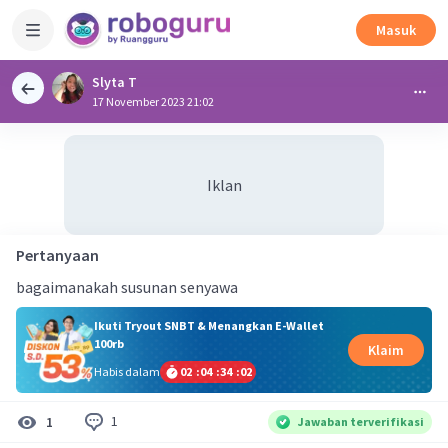
Masuk
Slyta T
17 November 2023 21:02
Iklan
Pertanyaan
bagaimanakah susunan senyawa
Ikuti Tryout SNBT & Menangkan E-Wallet
100rb
Klaim
Habis dalam
02
:
04
:
34
:
01
1
1
Jawaban terverifikasi