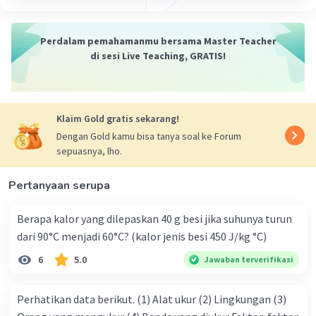
elektron valensi mereka untuk membentuk
lautan elektron.
Susunan Fisik
Perdalam pemahamanmu bersama Master Teacher
Susunan fisik senyawa adalah cara atom-atom
di sesi Live Teaching, GRATIS!
dalam senyawa tersusun secara fisik. Susunan
fisik senyawa dapat berupa susunan molekuler,
susunan ionik, atau susunan atomik.
Klaim Gold gratis sekarang!
Susunan molekuler
terjadi pada senyawa yang
tersusun atas molekul-molekul. Molekul-
Dengan Gold kamu bisa tanya soal ke Forum
sepuasnya, lho.
molekul ini dapat saling berikatan secara
kovalen atau ion.
Pertanyaan serupa
Susunan ionik
terjadi pada senyawa yang
tersusun atas ion-ion. Ion-ion ini dapat saling
Berapa kalor yang dilepaskan 40 g besi jika suhunya turun
tarik-menarik secara elektrostatis.
dari 90°C menjadi 60°C? (kalor jenis besi 450 J/kg °C)
Susunan atomik
terjadi pada senyawa yang
tersusun atas atom-atom. Atom-atom ini dapat
6
5.0
Jawaban terverifikasi
saling berikatan secara logam.
Senyawa dapat memiliki susunan kimia dan
Perhatikan data berikut. (1) Alat ukur (2) Lingkungan (3)
susunan fisik yang berbeda. Misalnya, senyawa air