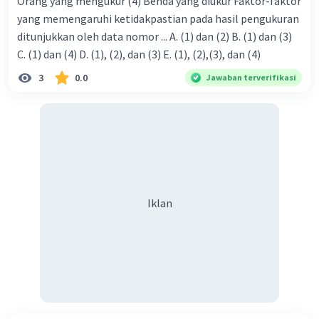
Orang yang mengukur (4) Benda yang diukur Faktor-faktor
(H2O) memiliki susunan kimia ikatan kovalen,
yang memengaruhi ketidakpastian pada hasil pengukuran
tetapi memiliki susunan fisik molekuler. Senyawa
ditunjukkan oleh data nomor ... A. (1) dan (2) B. (1) dan (3)
garam dapur (NaCl) memiliki susunan kimia
C. (1) dan (4) D. (1), (2), dan (3) E. (1), (2),(3), dan (4)
ikatan ion, tetapi memiliki susunan fisik ionik.
Susunan senyawa dapat mempengaruhi sifat-
3
0.0
Jawaban terverifikasi
sifat senyawa tersebut. Misalnya, senyawa yang
memiliki susunan molekuler biasanya memiliki
titik leleh dan titik didih yang rendah. Senyawa
yang memiliki susunan ionik biasanya memiliki
titik leleh dan titik didih yang tinggi.
·
5.0
(
1
)
Balas
Beri Rating
Iklan
Iklan