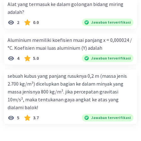
Alat yang termasuk ke dalam golongan bidang miring
adalah?
2
0.0
Jawaban terverifikasi
Aluminium memiliki koefisien muai panjang x = 0,000024 /
°C. Koefisien muai luas aluminium (Y) adalah
4
5.0
Jawaban terverifikasi
sebuah kubus yang panjang rusuknya 0,2 m (massa jenis
2.700 kg/m³) dicelupkan bagian ke dalam minyak yang
massa jenisnya 800 kg/m³. jika percepatan gravitasi
10m/s², maka tentukanan gaya angkat ke atas yang
dialami balok!
5
3.7
Jawaban terverifikasi