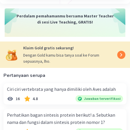
blind
) yang terpaut pada kromosom X, maka
cb
cb
penderita buta warna adalah X
X
(wanita buta
Perdalam pemahamanmu bersama Master Teacher
cb
warna) dan X
Y (laki-laki buta warna),
di sesi Live Teaching, GRATIS!
CB
cb
sementara X
X
adalah wanita
carrier
yang
membawa buta warna.
Jadi, pola sifat heerditas buta warna warna
Klaim Gold gratis sekarang!
adalah terpaut kromosom X resesif.
Dengan Gold kamu bisa tanya soal ke Forum
sepuasnya, lho.
·
5.0
(
1
)
Balas
Beri Rating
Pertanyaan serupa
Ciri ciri vertebrata yang hanya dimiliki oleh Aves adalah
16
4.8
Jawaban terverifikasi
Perhatikan bagan sintesis protein berikut! a. Sebutkan
Iklan
nama dan fungsi dalam sintesis protein nomor 1?