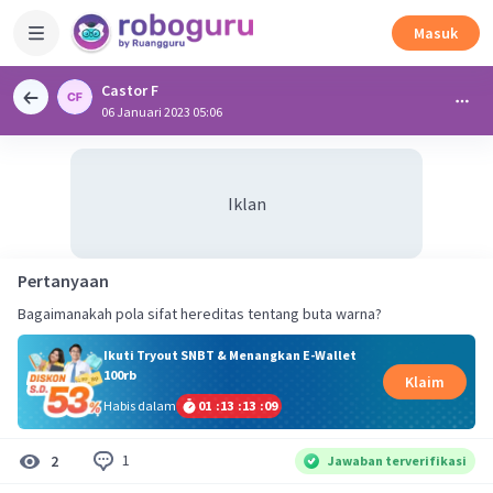
Masuk
Castor F
06 Januari 2023 05:06
Iklan
Pertanyaan
Bagaimanakah pola sifat hereditas tentang buta warna?
Ikuti Tryout SNBT & Menangkan E-Wallet
100rb
Klaim
Habis dalam
01
:
13
:
13
:
08
1
2
Jawaban terverifikasi