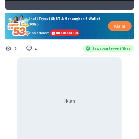
Ikuti Tryout SNBT & Menangkan E-Wallet
100rb
Klaim
Habis dalam
00
:
10
:
38
:
04
2
2
Jawaban terverifikasi
Iklan