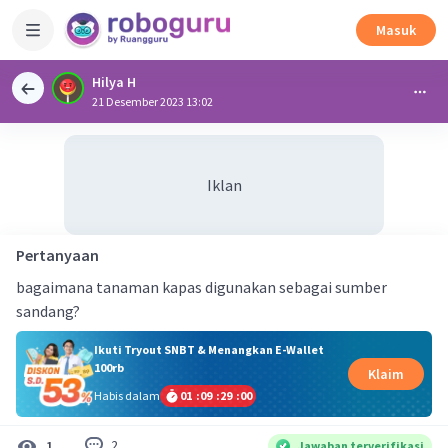
Masuk
Hilya H
21 Desember 2023 13:02
Iklan
Pertanyaan
bagaimana tanaman kapas digunakan sebagai sumber
sandang?
Ikuti Tryout SNBT & Menangkan E-Wallet
100rb
Klaim
Habis dalam
01
:
09
:
29
:
00
2
1
Jawaban terverifikasi