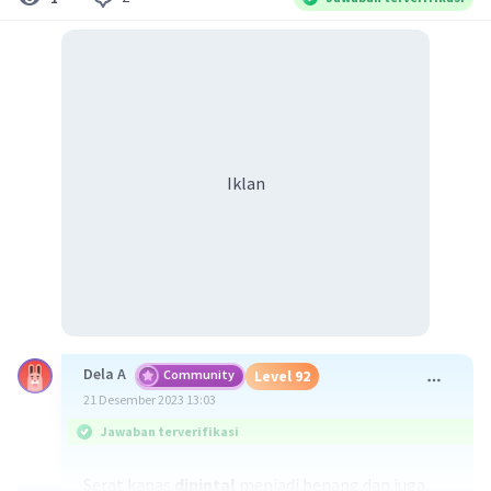
Iklan
Dela A
Community
Level 92
21 Desember 2023 13:03
Jawaban terverifikasi
Serat kapas
dipintal
menjadi benang dan juga